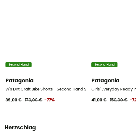
Second Hand
Second Hand
Patagonia
Patagonia
W's Dirt Craft Bike Shorts - Second Hand Shorts - Damen - Violett -
Girls' Everyday Ready 
39,00 €
170,00 €
-77%
41,00 €
150,00 €
-7
Herzschlag