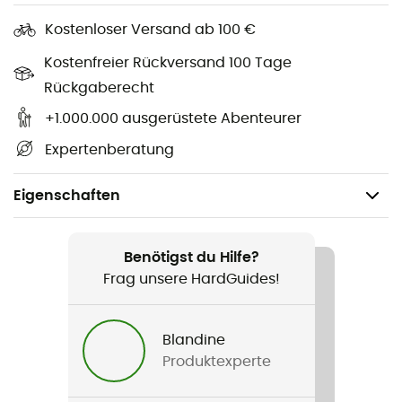
Kostenloser Versand ab 100 €
Kostenfreier Rückversand 100 Tage
Rückgaberecht
+1.000.000 ausgerüstete Abenteurer
Expertenberatung
Eigenschaften
Geschlecht
Damen
Benötigst du Hilfe?
Frag unsere HardGuides!
Produkt
W's Upswell Bottoms
Blandine
Produktexperte
Label
Second hand