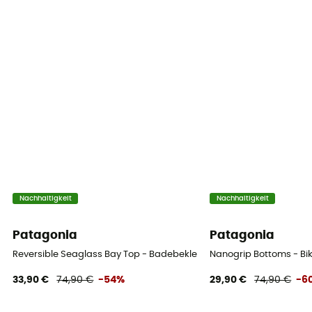
Nachhaltigkeit
Nachhaltigkeit
Patagonia
Patagonia
Reversible Seaglass Bay Top - Badebekleidung - Damen
Nanogrip Bottoms - Bi
33,90 €
74,90 €
-54%
29,90 €
74,90 €
-6