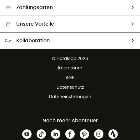
Auswahl an nachhaltigen Produkten
Zahlungsarten
Unsere Vorteile
Kostenloser Versand ab 100 €
Kollaboration
Kostenfreier Rückversand - 100 Tage Rückgaberecht
Kundenservice ist kostenlos
© Hardloop 2026
Impressum
AGB
Datenschutz
Dateneinstellungen
Noch mehr Abenteuer