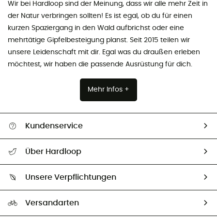
Wir bei Hardloop sind der Meinung, dass wir alle mehr Zeit in
der Natur verbringen sollten! Es ist egal, ob du für einen
kurzen Spaziergang in den Wald aufbrichst oder eine
mehrtätige Gipfelbesteigung planst. Seit 2015 teilen wir
unsere Leidenschaft mit dir. Egal was du draußen erleben
möchtest, wir haben die passende Ausrüstung für dich.
Mehr Infos +
Kundenservice
Alle Hilfethemen
Über Hardloop
Sendungsverfolgung
Über uns
Größentabelle
Unsere Verpflichtungen
HardGuides
Rücksendung & Rückerstattung
Unser Fußabdruck
Unsere Botschafter
Versandarten
Second hand