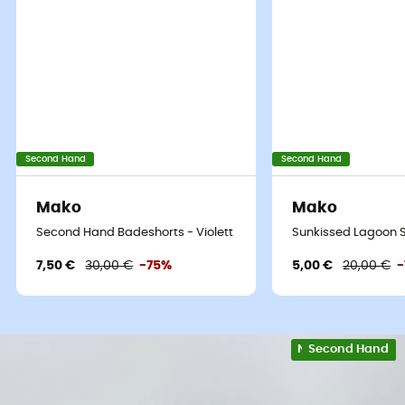
Second Hand
Second Hand
Mako
Mako
Second Hand Badeshorts - Violett - Tour de taille 70-75 cm
Sunkissed Lagoon Sl
7,50 €
30,00 €
-75%
5,00 €
20,00 €
Nachhaltigkeit
Second Hand