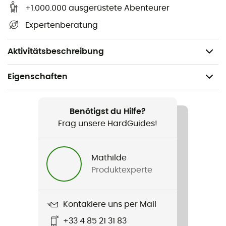
Größe: 142 x 213 cm,
+1.000.000 ausgerüstete Abenteurer
Winddicht und wasserdicht,
Expertenberatung
Reflektiert 90 % der Körperwärme,
Gewicht: 82 g.
Aktivitätsbeschreibung
Eigenschaften
Geeignet für
Wandern / Trailrunning / Skitouren / Trekking / Reise /
Benötigst du Hilfe?
Bergsteigen
Frag unsere HardGuides!
Gewicht
Mathilde
82 g
Produktexperte
Produkt
Emergency Blanket
Kontakiere uns per Mail
+33 4 85 21 31 83
Länge