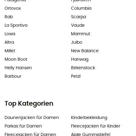
Patagonia
Fjällräven
Ortovox
Columbia
Rab
Scarpa
La Sportiva
Vaude
Lowa
Mammut
Altra
Julbo
Millet
New Balance
Moon Boot
Hanwag
Helly Hansen
Birkenstock
Barbour
Petzl
Top Kategorien
Daunenjacken für Damen
Kinderbekleidung
Parkas für Damen
Fleecejacken für Kinder
Fleecejacken für Damen
Aigle Gummistiefel