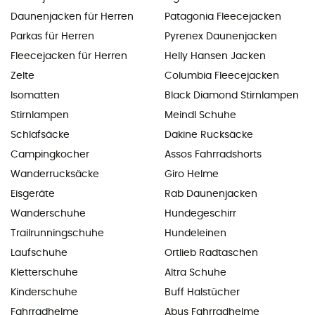
Daunenjacken für Herren
Patagonia Fleecejacken
Parkas für Herren
Pyrenex Daunenjacken
Fleecejacken für Herren
Helly Hansen Jacken
Zelte
Columbia Fleecejacken
Isomatten
Black Diamond Stirnlampen
Stirnlampen
Meindl Schuhe
Schlafsäcke
Dakine Rucksäcke
Campingkocher
Assos Fahrradshorts
Wanderrucksäcke
Giro Helme
Eisgeräte
Rab Daunenjacken
Wanderschuhe
Hundegeschirr
Trailrunningschuhe
Hundeleinen
Laufschuhe
Ortlieb Radtaschen
Kletterschuhe
Altra Schuhe
Kinderschuhe
Buff Halstücher
Fahrradhelme
Abus Fahrradhelme