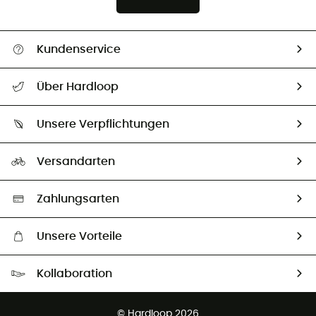
Kundenservice
Alle Hilfethemen
Über Hardloop
Sendungsverfolgung
Über uns
Größentabelle
Unsere Verpflichtungen
HardGuides
Rücksendung & Rückerstattung
Unser Fußabdruck
Unsere Botschafter
Versandarten
Second hand
Auswahl an nachhaltigen Produkten
Zahlungsarten
Unsere Vorteile
Kostenloser Versand ab 100 €
Kollaboration
Kostenfreier Rückversand - 100 Tage Rückgaberecht
Kundenservice ist kostenlos
© Hardloop 2026