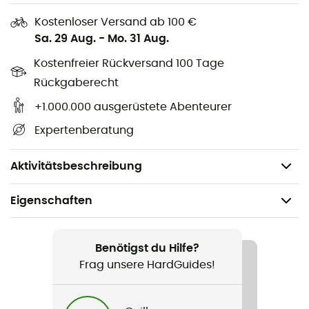
Maße: 22 x 15 x 6 cm,
Kostenloser Versand ab 100 €
Volumen: 2 L,
Sa. 29 Aug.
-
Mo. 31 Aug.
Gewicht: 65 g.
Kostenfreier Rückversand 100 Tage
Rückgaberecht
Verwendete Technologie:
+1.000.000 ausgerüstete Abenteurer
Deuter-Taffeta-Nylon
: Es handelt sich um ein schönes
Expertenberatung
Gewebe aus 190 Fäden für die Deuter-Regenhüllen. Es ist
leicht und hat kleine Packmaße. Die PU-Beschichtung
sorgt für eine hervorragende Wasserbeständigkeit.
Aktivitätsbeschreibung
Eigenschaften
Geeignet für
Wandern / Trekking / Reise / Bergsteigen / Camping
Benötigst du Hilfe?
Frag unsere HardGuides!
Gewicht
65 g