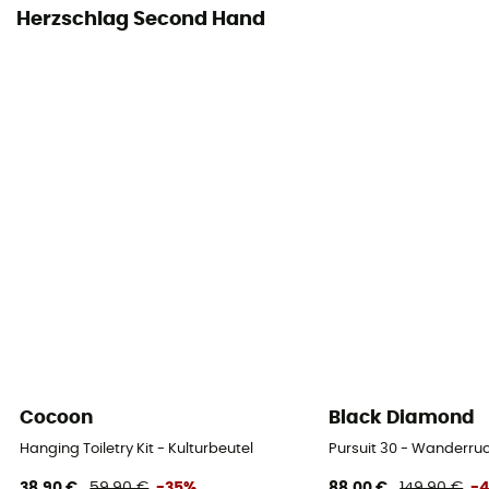
Herzschlag Second Hand
Cocoon
Black Diamond
Hanging Toiletry Kit - Kulturbeutel
Pursuit 30 - Wanderr
38,90 €
59,90 €
-35%
88,00 €
149,90 €
-