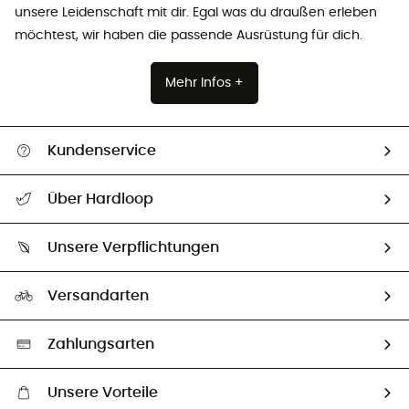
unsere Leidenschaft mit dir. Egal was du draußen erleben
möchtest, wir haben die passende Ausrüstung für dich.
Mehr Infos +
Kundenservice
Alle Hilfethemen
Über Hardloop
Sendungsverfolgung
Über uns
Größentabelle
Unsere Verpflichtungen
HardGuides
Rücksendung & Rückerstattung
Unser Fußabdruck
Unsere Botschafter
Versandarten
Second hand
Auswahl an nachhaltigen Produkten
Zahlungsarten
Unsere Vorteile