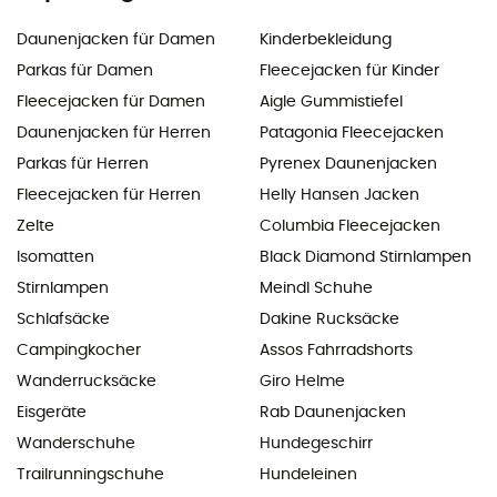
Daunenjacken für Damen
Kinderbekleidung
Parkas für Damen
Fleecejacken für Kinder
Fleecejacken für Damen
Aigle Gummistiefel
Daunenjacken für Herren
Patagonia Fleecejacken
Parkas für Herren
Pyrenex Daunenjacken
Fleecejacken für Herren
Helly Hansen Jacken
Zelte
Columbia Fleecejacken
Isomatten
Black Diamond Stirnlampen
Stirnlampen
Meindl Schuhe
Schlafsäcke
Dakine Rucksäcke
Campingkocher
Assos Fahrradshorts
Wanderrucksäcke
Giro Helme
Eisgeräte
Rab Daunenjacken
Wanderschuhe
Hundegeschirr
Trailrunningschuhe
Hundeleinen