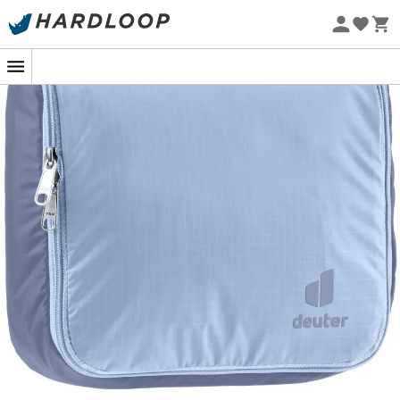
Nachhaltigkeit
Beim Trekking oder Wandern sind wir ganz begeistert
von der
Wash Center I
von Deuter!
Kein Wunder, wenn man die zahlreichen
Aufbewahrungsmöglichkeiten bedenkt, die sie mit ihren