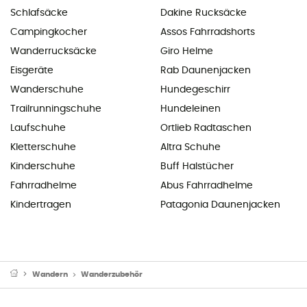
Schlafsäcke
Dakine Rucksäcke
Campingkocher
Assos Fahrradshorts
Wanderrucksäcke
Giro Helme
Eisgeräte
Rab Daunenjacken
Wanderschuhe
Hundegeschirr
Trailrunningschuhe
Hundeleinen
Laufschuhe
Ortlieb Radtaschen
Kletterschuhe
Altra Schuhe
Kinderschuhe
Buff Halstücher
Fahrradhelme
Abus Fahrradhelme
Kindertragen
Patagonia Daunenjacken
Wandern
Wanderzubehör