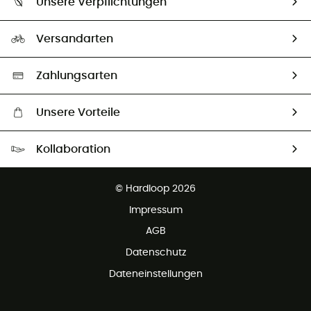
Unsere Verpflichtungen
HardGuides
Rücksendung & Rückerstattung
Unser Fußabdruck
Unsere Botschafter
Versandarten
Second hand
Auswahl an nachhaltigen Produkten
Zahlungsarten
Unsere Vorteile
Kostenloser Versand ab 100 €
Kollaboration
Kostenfreier Rückversand - 100 Tage Rückgaberecht
Kundenservice ist kostenlos
© Hardloop 2026
Impressum
AGB
Datenschutz
Dateneinstellungen