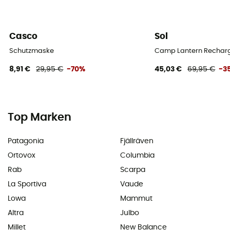
Casco
Sol
Schutzmaske
Camp Lantern Recharg
8,91 €
29,95 €
-70%
45,03 €
69,95 €
-3
Top Marken
Patagonia
Fjällräven
Ortovox
Columbia
Rab
Scarpa
La Sportiva
Vaude
Lowa
Mammut
Altra
Julbo
Millet
New Balance