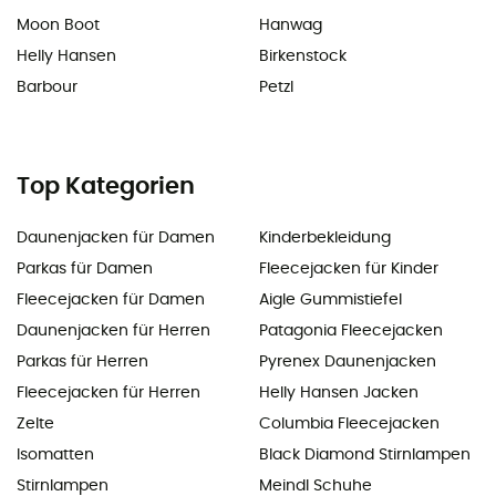
Moon Boot
Hanwag
Helly Hansen
Birkenstock
Barbour
Petzl
Top Kategorien
Daunenjacken für Damen
Kinderbekleidung
Parkas für Damen
Fleecejacken für Kinder
Fleecejacken für Damen
Aigle Gummistiefel
Daunenjacken für Herren
Patagonia Fleecejacken
Parkas für Herren
Pyrenex Daunenjacken
Fleecejacken für Herren
Helly Hansen Jacken
Zelte
Columbia Fleecejacken
Isomatten
Black Diamond Stirnlampen
Stirnlampen
Meindl Schuhe