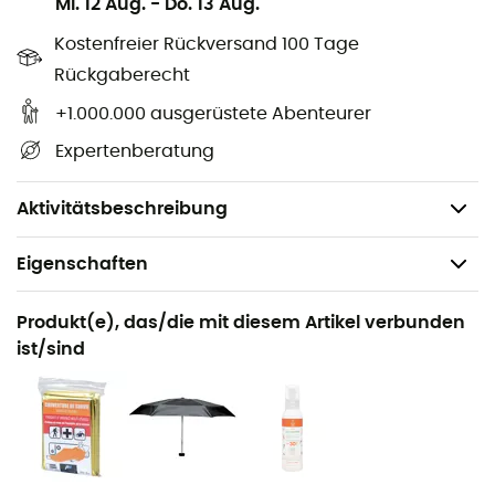
Mi. 12 Aug.
-
Do. 13 Aug.
Mechanisches Curvimeter,
Kostenfreier Rückversand 100 Tage
Wasserdicht,
Rückgaberecht
Ab einer bekannten Geschwindigkeit ermöglicht es
+1.000.000 ausgerüstete Abenteurer
auch die Berechnung der verbleibenden
Reisedauer,
Expertenberatung
Auswahl zwischen 8 Maßstäben von 1:15 000 bis
1:750 000.
Aktivitätsbeschreibung
Eigenschaften
Geeignet für
Produkt(e), das/die mit diesem Artikel verbunden
Wandern / Trekking / Reise
ist/sind
Gewicht
25g
Produkt