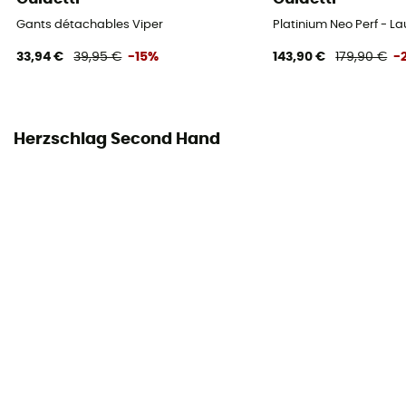
Gants détachables Viper
Platinium Neo Perf - L
33,94 €
39,95 €
-15%
143,90 €
179,90 €
-
Herzschlag Second Hand