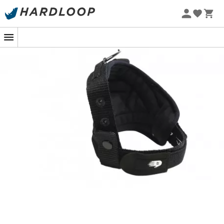
-5% Extra - Code Summer5