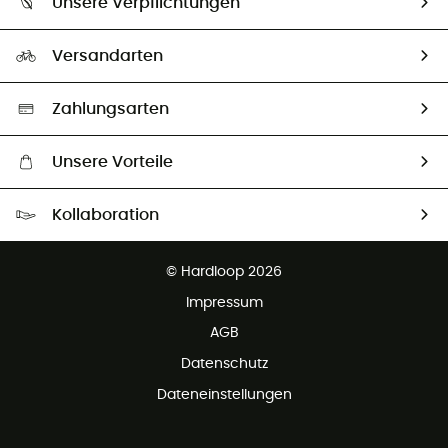
Unsere Verpflichtungen
HardGuides
Rücksendung & Rückerstattung
Unser Fußabdruck
Unsere Botschafter
Versandarten
Second hand
Auswahl an nachhaltigen Produkten
Zahlungsarten
Unsere Vorteile
Kostenloser Versand ab 100 €
Kollaboration
Kostenfreier Rückversand - 100 Tage Rückgaberecht
Kundenservice ist kostenlos
© Hardloop 2026
Impressum
AGB
Datenschutz
Dateneinstellungen