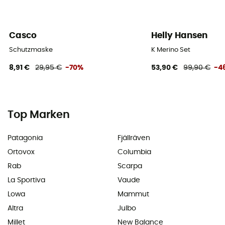
Casco
Helly Hansen
Schutzmaske
K Merino Set
8,91 €
29,95 €
-70%
53,90 €
99,90 €
-4
Top Marken
Patagonia
Fjällräven
Ortovox
Columbia
Rab
Scarpa
La Sportiva
Vaude
Lowa
Mammut
Altra
Julbo
Millet
New Balance