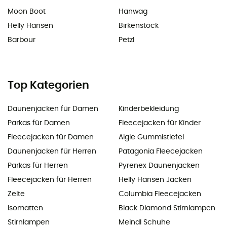
Moon Boot
Hanwag
Helly Hansen
Birkenstock
Barbour
Petzl
Top Kategorien
Daunenjacken für Damen
Kinderbekleidung
Parkas für Damen
Fleecejacken für Kinder
Fleecejacken für Damen
Aigle Gummistiefel
Daunenjacken für Herren
Patagonia Fleecejacken
Parkas für Herren
Pyrenex Daunenjacken
Fleecejacken für Herren
Helly Hansen Jacken
Zelte
Columbia Fleecejacken
Isomatten
Black Diamond Stirnlampen
Stirnlampen
Meindl Schuhe