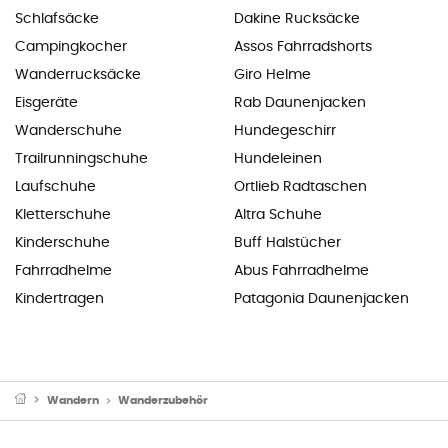
Schlafsäcke
Dakine Rucksäcke
Campingkocher
Assos Fahrradshorts
Wanderrucksäcke
Giro Helme
Eisgeräte
Rab Daunenjacken
Wanderschuhe
Hundegeschirr
Trailrunningschuhe
Hundeleinen
Laufschuhe
Ortlieb Radtaschen
Kletterschuhe
Altra Schuhe
Kinderschuhe
Buff Halstücher
Fahrradhelme
Abus Fahrradhelme
Kindertragen
Patagonia Daunenjacken
Wandern
Wanderzubehör