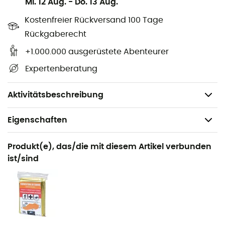
Mi. 12 Aug.
-
Do. 13 Aug.
schätzen, das sich an jede Hand anpasst.
Kostenfreier Rückversand 100 Tage
Eigenschaften
:
Rückgaberecht
Verkauft im Paar,
+1.000.000 ausgerüstete Abenteurer
Einheitsgröße,
Expertenberatung
Nordic Walking oder Trail,
Guidetti-Referenz: A1036.
Aktivitätsbeschreibung
Eigenschaften
Geeignet für
Produkt(e), das/die mit diesem Artikel verbunden
Nordic Walking / Trailrunning
ist/sind
Geschlecht
Herren / Damen
Produkt