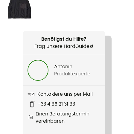
Geschlecht
Damen
Gewicht
128 g
Benötigst du Hilfe?
Frag unsere HardGuides!
Produkt
Barely Baggies Shorts - 2 1/2 in.
Antonin
Winddicht
Produktexperte
Nein
Label
Kontakiere uns per Mail
Bluesign™ / Fair Trade Certified™ / Recycelt / PFC-
+33 4 85 21 31 83
Free
Einen Beratungstermin
vereinbaren
Verschlusssystem
Cordon