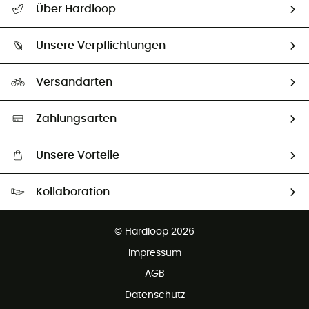
Über Hardloop
Sendungsverfolgung
Über uns
Größentabelle
Unsere Verpflichtungen
HardGuides
Rücksendung & Rückerstattung
Unser Fußabdruck
Unsere Botschafter
Versandarten
Second hand
Auswahl an nachhaltigen Produkten
Zahlungsarten
Unsere Vorteile
Kostenloser Versand ab 100 €
Kollaboration
Kostenfreier Rückversand - 100 Tage Rückgaberecht
Kundenservice ist kostenlos
© Hardloop 2026
Impressum
AGB
Datenschutz