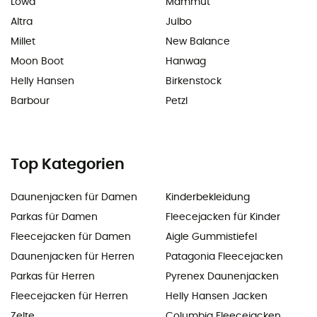
Lowa
Mammut
Altra
Julbo
Millet
New Balance
Moon Boot
Hanwag
Helly Hansen
Birkenstock
Barbour
Petzl
Top Kategorien
Daunenjacken für Damen
Kinderbekleidung
Parkas für Damen
Fleecejacken für Kinder
Fleecejacken für Damen
Aigle Gummistiefel
Daunenjacken für Herren
Patagonia Fleecejacken
Parkas für Herren
Pyrenex Daunenjacken
Fleecejacken für Herren
Helly Hansen Jacken
Zelte
Columbia Fleecejacken