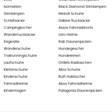
Isomatten
Black Diamond Stirnlampen
Stirnlampen
Meindl Schuhe
Schlafsäcke
Dakine Rucksäcke
Campingkocher
Assos Fahrradshorts
Wanderrucksäcke
Giro Helme
Eisgeräte
Rab Daunenjacken
Wanderschuhe
Hundegeschirr
Trailrunningschuhe
Hundeleinen
Laufschuhe
Ortlieb Radtaschen
Kletterschuhe
Altra Schuhe
Kinderschuhe
Buff Halstücher
Fahrradhelme
Abus Fahrradhelme
Kindertragen
Patagonia Daunenjacken