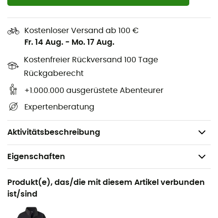
verloren geht!
Material: 100& recyceltes NetPlus®-Nylon
Kostenloser Versand ab 100 €
Dauerhafte wasserabweisende Beschichtung
Fr. 14 Aug.
-
Mo. 17 Aug.
PFC-frei
Kostenfreier Rückversand 100 Tage
Neuer, optimierter Schnitt
Rückgaberecht
Details an den Taschen
+1.000.000 ausgerüstete Abenteurer
Befestigung für Schlüssel
Expertenberatung
P-6-Logo
Gewicht: 128 g
Aktivitätsbeschreibung
Eigenschaften
Geeignet für
Produkt(e), das/die mit diesem Artikel verbunden
Wandern / Reise / Camping / Surfen / Alltag /
ist/sind
Wassersport