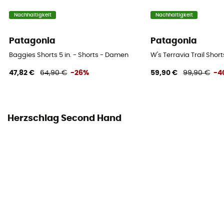
Nachhaltigkeit
Nachhaltigkeit
Patagonia
Patagonia
Baggies Shorts 5 in. - Shorts - Damen
W's Terravia Trail Shor
47,82 €
64,90 €
-26%
59,90 €
99,90 €
-4
Herzschlag Second Hand