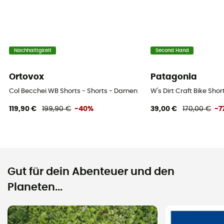
Nachhaltigkeit
Second Hand
Ortovox
Patagonia
Col Becchei WB Shorts - Shorts - Damen
W's Dirt Craft Bike Sho
119,90 €
199,90 €
-40%
39,00 €
170,00 €
-7
Gut für dein Abenteuer und den
Planeten...