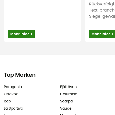
Rückverfolgb
Textilbranch
Siegel gewährl
Mehr Infos +
Mehr Infos +
Top Marken
Patagonia
Fjällräven
Ortovox
Columbia
Rab
Scarpa
La Sportiva
Vaude