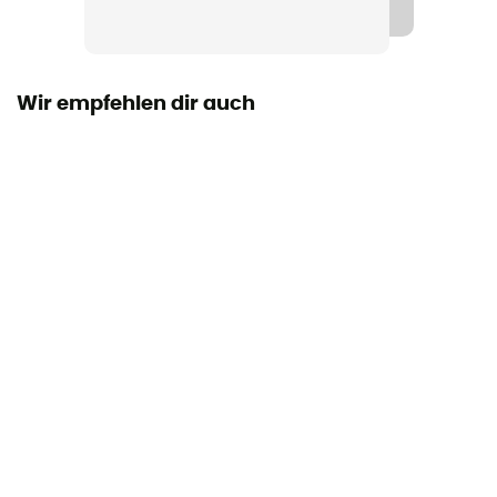
Taschen
2 Taschen
Wir empfehlen dir auch
Material
[main] 100% recycled nylon
Länge der Shorts
Short