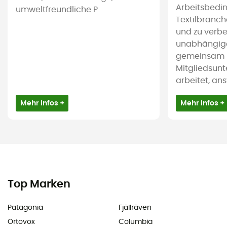
Arbeitsbedi
umweltfreundliche P
Textilbranc
und zu verbes
unabhängige 
gemeinsam m
Mitgliedsun
arbeitet, ans
Mehr Infos +
Mehr Infos +
Top Marken
Patagonia
Fjällräven
Ortovox
Columbia