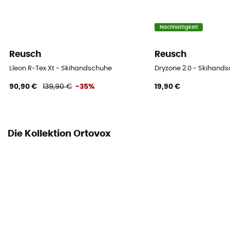
Nein
Nachhaltigkeit
Touchscreen kompatibel
Nein
Reusch
Reusch
Lleon R-Tex Xt - Skihandschuhe
Dryzone 2.0 - Skihand
90,90 €
139,90 €
-35%
19,90 €
Die Kollektion Ortovox