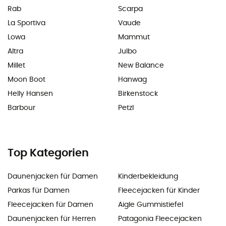
Rab
Scarpa
La Sportiva
Vaude
Lowa
Mammut
Altra
Julbo
Millet
New Balance
Moon Boot
Hanwag
Helly Hansen
Birkenstock
Barbour
Petzl
Top Kategorien
Daunenjacken für Damen
Kinderbekleidung
Parkas für Damen
Fleecejacken für Kinder
Fleecejacken für Damen
Aigle Gummistiefel
Daunenjacken für Herren
Patagonia Fleecejacken