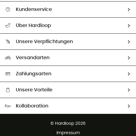
Kundenservice
Alle Hilfethemen
Über Hardloop
Sendungsverfolgung
Über uns
Größentabelle
Unsere Verpflichtungen
HardGuides
Rücksendung & Rückerstattung
Unser Fußabdruck
Unsere Botschafter
Versandarten
Second hand
Auswahl an nachhaltigen Produkten
Zahlungsarten
Unsere Vorteile
Kostenloser Versand ab 100 €
Kollaboration
Kostenfreier Rückversand - 100 Tage Rückgaberecht
Kundenservice ist kostenlos
© Hardloop 2026
Impressum