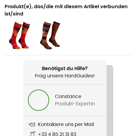
Geeignet für
Produkt(e), das/die mit diesem Artikel verbunden
Ski / Ski / Ski Freeride
ist/sind
Geschlecht
Herren
Produkt
Merino Freeride 3 Finger
Benötigst du Hilfe?
Handschlaufe
Frag unsere HardGuides!
Nein
Wasserdichtigkeit
Constance
Ja
Produkt-Expertin
Winddicht
Ja
Kontakiere uns per Mail
+33 4 85 21 31 83