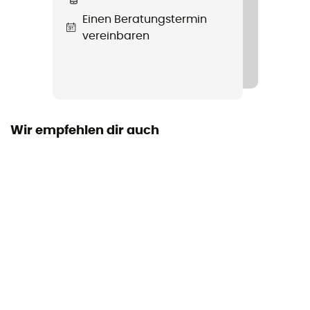
Label
Einen Beratungstermin
Fair Wear Foundation / Ortovox Wool Promise (OWP)
vereinbaren
Verschlusssystem
Cordon
Insulated
Ja
Wir empfehlen dir auch
Füllmaterial
Daune
Material
[Main] 100% Goat Leather, [Lining] 100% Virgin Wool
Handfläche
Leder
Integrierte Unterhandschuhe