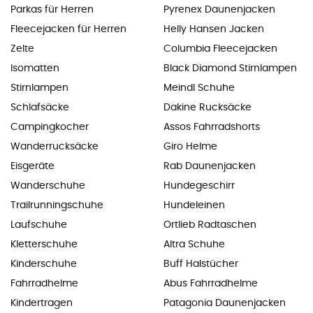
Parkas für Herren
Pyrenex Daunenjacken
Fleecejacken für Herren
Helly Hansen Jacken
Zelte
Columbia Fleecejacken
Isomatten
Black Diamond Stirnlampen
Stirnlampen
Meindl Schuhe
Schlafsäcke
Dakine Rucksäcke
Campingkocher
Assos Fahrradshorts
Wanderrucksäcke
Giro Helme
Eisgeräte
Rab Daunenjacken
Wanderschuhe
Hundegeschirr
Trailrunningschuhe
Hundeleinen
Laufschuhe
Ortlieb Radtaschen
Kletterschuhe
Altra Schuhe
Kinderschuhe
Buff Halstücher
Fahrradhelme
Abus Fahrradhelme
Kindertragen
Patagonia Daunenjacken