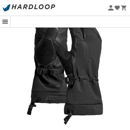
-5% Extra - Code Summer5
Nachhaltigkeit
Die
Ortovox Merino Freeride 3 Finger
Skihandschuhe für
Herren
wurden für leidenschaftliche Skifahrer und
Bergsportler entwickelt.
Die
Ortovox Merino Freeride 3 Finger
Skihandschuhe
bieten eine einzigartige Kombination aus Wärme,