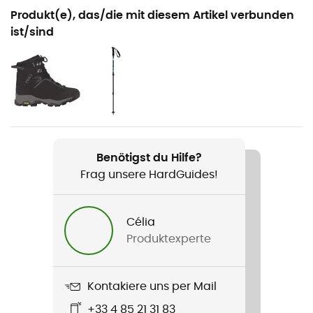
Geeignet für
Produkt(e), das/die mit diesem Artikel verbunden
Schneeschuhwandern
ist/sind
Geschlecht
Herren / Damen
Produkt
418/438 Up & Down Grip
Benötigst du Hilfe?
Label
Frag unsere HardGuides!
Material auf pflanzlicher Basis / Origine Européenne
Garantie
Célia
Produktexperte
Kontakiere uns per Mail
+33 4 85 21 31 83