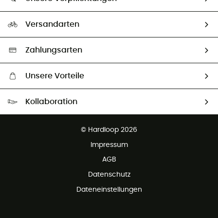
HardGuides
Rücksendung & Rückerstattung
Unser Fußabdruck
Unsere Botschafter
Versandarten
Second hand
Auswahl an nachhaltigen Produkten
Zahlungsarten
Unsere Vorteile
Kostenloser Versand ab 100 €
Kollaboration
Kostenfreier Rückversand - 100 Tage Rückgaberecht
Kundenservice ist kostenlos
© Hardloop 2026
Impressum
AGB
Datenschutz
Dateneinstellungen