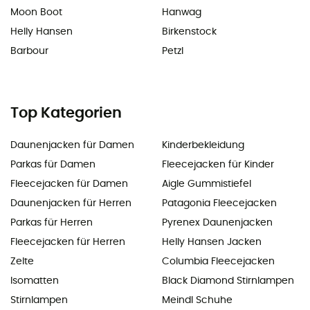
Moon Boot
Hanwag
Helly Hansen
Birkenstock
Barbour
Petzl
Top Kategorien
Daunenjacken für Damen
Kinderbekleidung
Parkas für Damen
Fleecejacken für Kinder
Fleecejacken für Damen
Aigle Gummistiefel
Daunenjacken für Herren
Patagonia Fleecejacken
Parkas für Herren
Pyrenex Daunenjacken
Fleecejacken für Herren
Helly Hansen Jacken
Zelte
Columbia Fleecejacken
Isomatten
Black Diamond Stirnlampen
Stirnlampen
Meindl Schuhe