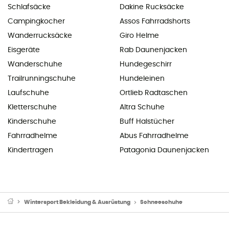
Schlafsäcke
Dakine Rucksäcke
Campingkocher
Assos Fahrradshorts
Wanderrucksäcke
Giro Helme
Eisgeräte
Rab Daunenjacken
Wanderschuhe
Hundegeschirr
Trailrunningschuhe
Hundeleinen
Laufschuhe
Ortlieb Radtaschen
Kletterschuhe
Altra Schuhe
Kinderschuhe
Buff Halstücher
Fahrradhelme
Abus Fahrradhelme
Kindertragen
Patagonia Daunenjacken
Wintersport Bekleidung & Ausrüstung
Schneeschuhe