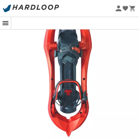
großer Vorteil, um die anspruchsvollsten Berggelände
-5% Extra - Code Summer5
zu meistern!
Nachhaltigkeit
Eigenschaften
:
Wespentaillen-Rahmen für natürliches Gehen,
3D-Design für guten Halt in Querhängen,
Einstellung zur Speicherung der Schuhgröße,
System für schnelles, optimales Festziehen und
Speicherung des Schuhvolumens vorne,
Fersenverschluss mit Ratschenschnalle für präzises
und schnelles Anziehen,
Geräusch- und Stoßdämpfer,
Von TSL patentiertes Up & Down-System zur
Reduzierung der Steigungseffekte,
Hergestellt in Frankreich,
Geliefert mit Transporttasche,