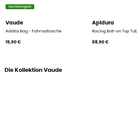
Nachhaltigkeit
Befestigungssystem
QMR 2.0
Vaude
Apidura
Addita Bag - Fahrradtasche
Racing Bolt-on Top T
Anzahl der Taschen
Dieses Produkt enthält 2 Taschen
15,90 €
68,90 €
Reflektierende Elemente
Ja
Die Kollektion Vaude
Ort der Tasche
Gestell