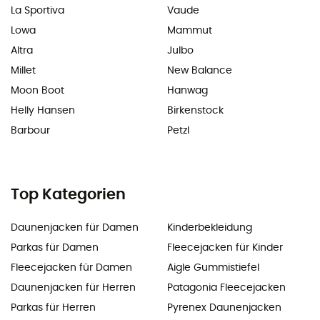
La Sportiva
Vaude
Lowa
Mammut
Altra
Julbo
Millet
New Balance
Moon Boot
Hanwag
Helly Hansen
Birkenstock
Barbour
Petzl
Top Kategorien
Daunenjacken für Damen
Kinderbekleidung
Parkas für Damen
Fleecejacken für Kinder
Fleecejacken für Damen
Aigle Gummistiefel
Daunenjacken für Herren
Patagonia Fleecejacken
Parkas für Herren
Pyrenex Daunenjacken