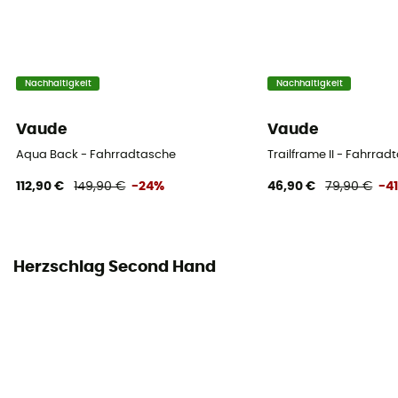
Nachhaltigkeit
Nachhaltigkeit
Vaude
Vaude
Aqua Back - Fahrradtasche
Trailframe II - Fahrrad
112,90 €
149,90 €
-24%
46,90 €
79,90 €
-4
Herzschlag Second Hand