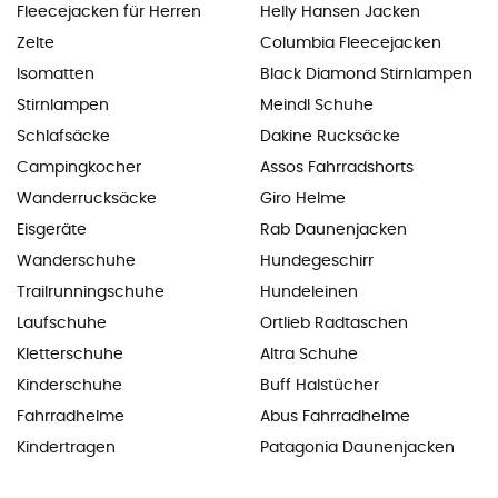
Fleecejacken für Herren
Helly Hansen Jacken
Zelte
Columbia Fleecejacken
Isomatten
Black Diamond Stirnlampen
Stirnlampen
Meindl Schuhe
Schlafsäcke
Dakine Rucksäcke
Campingkocher
Assos Fahrradshorts
Wanderrucksäcke
Giro Helme
Eisgeräte
Rab Daunenjacken
Wanderschuhe
Hundegeschirr
Trailrunningschuhe
Hundeleinen
Laufschuhe
Ortlieb Radtaschen
Kletterschuhe
Altra Schuhe
Kinderschuhe
Buff Halstücher
Fahrradhelme
Abus Fahrradhelme
Kindertragen
Patagonia Daunenjacken