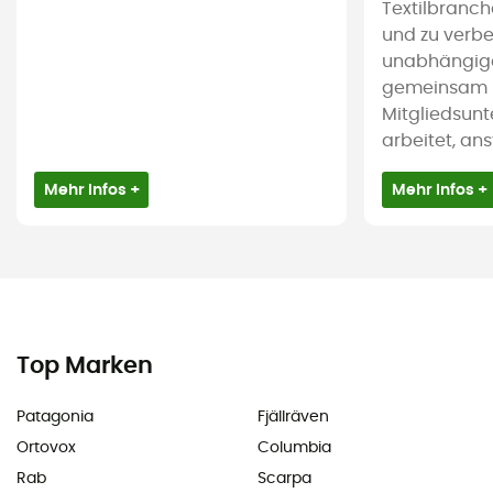
Textilbranc
und zu verbes
unabhängige 
gemeinsam m
Mitgliedsun
arbeitet, ans
Mehr Infos +
Mehr Infos +
Top Marken
Patagonia
Fjällräven
Ortovox
Columbia
Rab
Scarpa