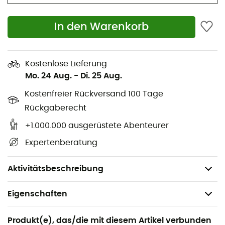
Reißverschlussfach in der Klappe
Äußere Netztasche
In den Warenkorb
Aufgesetztes Reißverschlussfach mit Organizer-
Fach
Äußere Reißverschlusstasche
Kostenlose Lieferung
Reflektierende Elemente
Mo. 24 Aug.
-
Di. 25 Aug.
Leicht verstellbares QMR 2.0 Befestigungssystem
Kostenfreier Rückversand 100 Tage
QMR Verschluss
Rückgaberecht
Regenschutz: ja
+1.000.000 ausgerüstete Abenteurer
Abmessungen: 50 x 32 x 28 cm
Expertenberatung
Volumen: 2 x 23 L
Gewicht: 2 x 800 g
Aktivitätsbeschreibung
Eigenschaften
Geeignet für
Produkt(e), das/die mit diesem Artikel verbunden