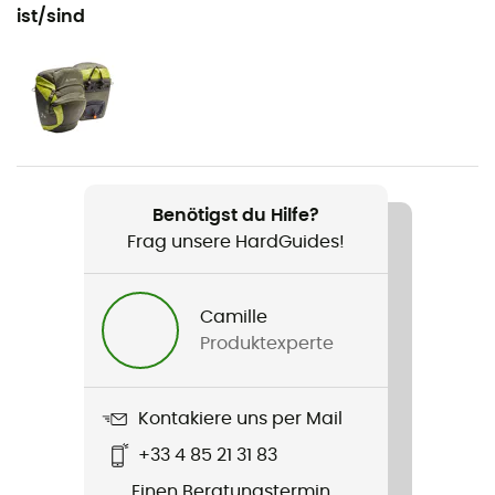
Reise / Radsport / Fahrradtourismus
ist/sind
Gewicht
2 x 1600 g
Produkt
OnTour Back
Benötigst du Hilfe?
Material
Frag unsere HardGuides!
100% recyceltes Polyester
Wasserdichtigkeit
Camille
Ja
Produktexperte
Regenschutz
Ja
Kontakiere uns per Mail
+33 4 85 21 31 83
Label
Einen Beratungstermin
Fair Wear Foundation / Green Shape / Grüner Knopf