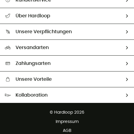
Kundenservice
Alle Hilfethemen
Über Hardloop
Sendungsverfolgung
Über uns
Größentabelle
Unsere Verpflichtungen
HardGuides
Rücksendung & Rückerstattung
Unser Fußabdruck
Unsere Botschafter
Versandarten
Second hand
Auswahl an nachhaltigen Produkten
Zahlungsarten
Unsere Vorteile
Kostenloser Versand ab 100 €
Kollaboration
Kostenfreier Rückversand - 100 Tage Rückgaberecht
Kundenservice ist kostenlos
© Hardloop 2026
Impressum
AGB