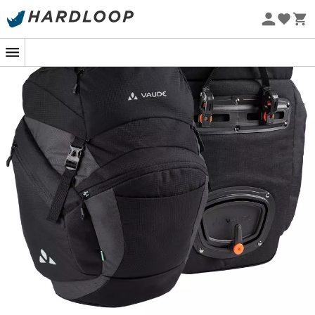
-5% Extra - Code Summer5
Nachhaltigkeit
Für dein nächstes Abenteuer mit dem Fahrrad sind die
OnTour Back
von
Vaude
die perfekten