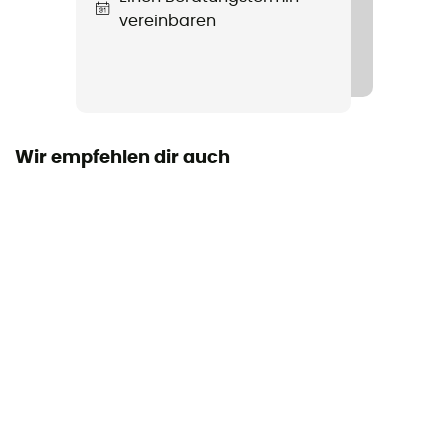
vereinbaren
Verschlusssystem
Rollverschluss
Taschen
4 Taschen
Wir empfehlen dir auch
Volumen
46 L
Maß
50 x 32 x 28 cm
Material
50% recyceltes Polyester - 50% Polyester
Zugriff auf die Tasche
Top