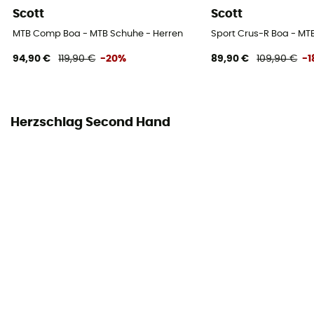
Scott
Scott
MTB Comp Boa - MTB Schuhe - Herren
Sport Crus-R Boa - MT
94,90 €
119,90 €
-20%
89,90 €
109,90 €
-
Herzschlag Second Hand