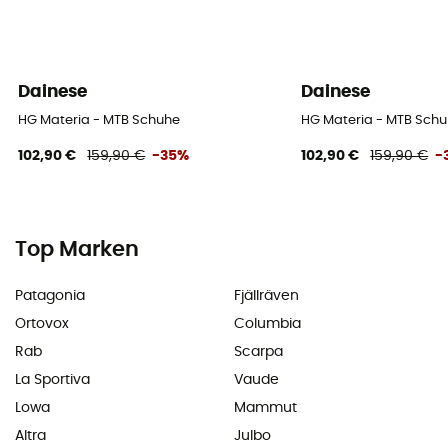
Dainese
Dainese
HG Materia - MTB Schuhe
HG Materia - MTB Sch
102,90 €
159,90 €
-35%
102,90 €
159,90 €
-
Top Marken
Patagonia
Fjällräven
Ortovox
Columbia
Rab
Scarpa
La Sportiva
Vaude
Lowa
Mammut
Altra
Julbo