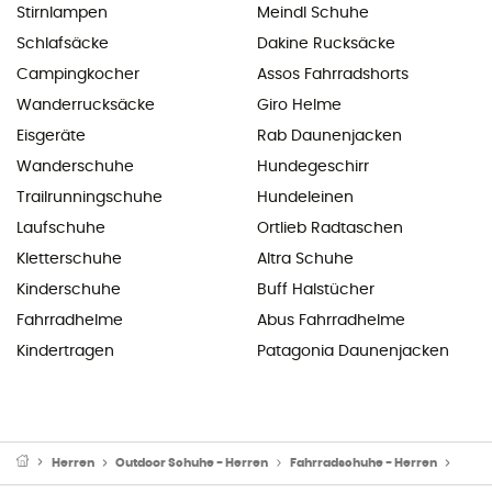
Stirnlampen
Meindl Schuhe
Schlafsäcke
Dakine Rucksäcke
Campingkocher
Assos Fahrradshorts
Wanderrucksäcke
Giro Helme
Eisgeräte
Rab Daunenjacken
Wanderschuhe
Hundegeschirr
Trailrunningschuhe
Hundeleinen
Laufschuhe
Ortlieb Radtaschen
Kletterschuhe
Altra Schuhe
Kinderschuhe
Buff Halstücher
Fahrradhelme
Abus Fahrradhelme
Kindertragen
Patagonia Daunenjacken
Herren
Outdoor Schuhe - Herren
Fahrradschuhe - Herren
MTB 