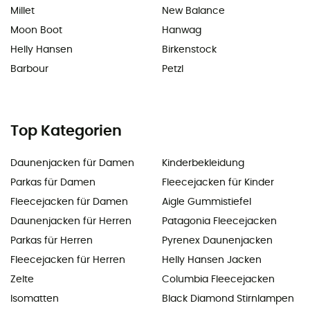
Millet
New Balance
Moon Boot
Hanwag
Helly Hansen
Birkenstock
Barbour
Petzl
Top Kategorien
Daunenjacken für Damen
Kinderbekleidung
Parkas für Damen
Fleecejacken für Kinder
Fleecejacken für Damen
Aigle Gummistiefel
Daunenjacken für Herren
Patagonia Fleecejacken
Parkas für Herren
Pyrenex Daunenjacken
Fleecejacken für Herren
Helly Hansen Jacken
Zelte
Columbia Fleecejacken
Isomatten
Black Diamond Stirnlampen