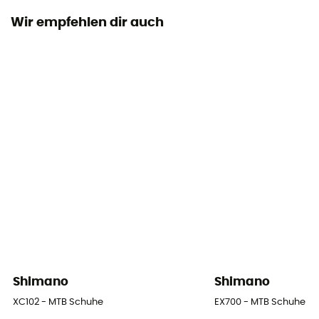
Synthetisches Polyurethan - Airmesh 3D
Wir empfehlen dir auch
Jahreszeit
Herbst/Winter / Frühling/Sommer
Kompatibilität mit automatischen Pedalen
SPD
Reflektierende Elemente
Nein
Shimano
Shimano
XC102 - MTB Schuhe
EX700 - MTB Schuhe