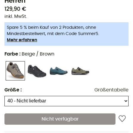
Herren
129,90 €
inkl. MwSt.
Spare 5 % beim Kauf von 2 Produkten, ohne
Mindestbestellwert, mit dem Code Summer5.
Mehr erfahren
Die
MTB Schuhe
für
Sport Trail Evo Boa
der Marke
Scott
Farbe
:
Beige / Brown
sind die ideale Wahl für Ihre anspruchsvollsten MTB-
Abenteuer. Diese
Scott MTB Schuhe
vereinen Komfort
und Leistung, insbesondere dank ihrer Innensohle, die
eine hervorragende Unterstützung Ihres Fußgewölbes
bietet, und ihrer Sticki-Gummifläche, die Ihnen
Größe
:
Größentabelle
ausgezeichneten Halt garantiert. Für den Halt sorgt das
Boa®-Anpassungssystem, das Ihren Fuß während Ihrer
MTB-Ausflüge fest an Ort und Stelle hält. Kurz gesagt, die
Sport Trail Evo Boa
von
Scott
sind extrem
Nicht verfügbar
widerstandsfähig, bleiben dabei leicht und flexibel und
sind perfekt für Ihre Füße!