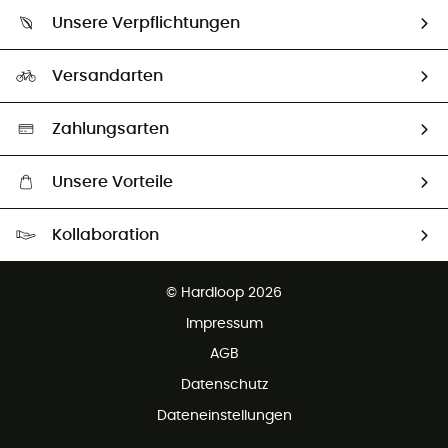
Über uns
Größentabelle
Unsere Verpflichtungen
HardGuides
Rücksendung & Rückerstattung
Unser Fußabdruck
Unsere Botschafter
Versandarten
Second hand
Auswahl an nachhaltigen Produkten
Zahlungsarten
Unsere Vorteile
Kostenloser Versand ab 100 €
Kollaboration
Kostenfreier Rückversand - 100 Tage Rückgaberecht
Kundenservice ist kostenlos
© Hardloop 2026
Impressum
AGB
Datenschutz
Dateneinstellungen