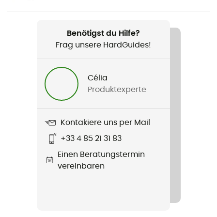
Gewicht
450 g
Benötigst du Hilfe?
Produkt
Frag unsere HardGuides!
Sport Trail Evo Boa
Technologien
Célia
Boa® Fit System
Produktexperte
Austauschbare Innensohle
Ja
Kontakiere uns per Mail
+33 4 85 21 31 83
Laufsohle
Einen Beratungstermin
Caoutchouc / nylon - fibreglass
vereinbaren
Verschlusssystem
Boa®
Obermaterial