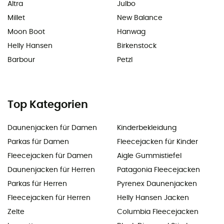
Altra
Julbo
Millet
New Balance
Moon Boot
Hanwag
Helly Hansen
Birkenstock
Barbour
Petzl
Top Kategorien
Daunenjacken für Damen
Kinderbekleidung
Parkas für Damen
Fleecejacken für Kinder
Fleecejacken für Damen
Aigle Gummistiefel
Daunenjacken für Herren
Patagonia Fleecejacken
Parkas für Herren
Pyrenex Daunenjacken
Fleecejacken für Herren
Helly Hansen Jacken
Zelte
Columbia Fleecejacken