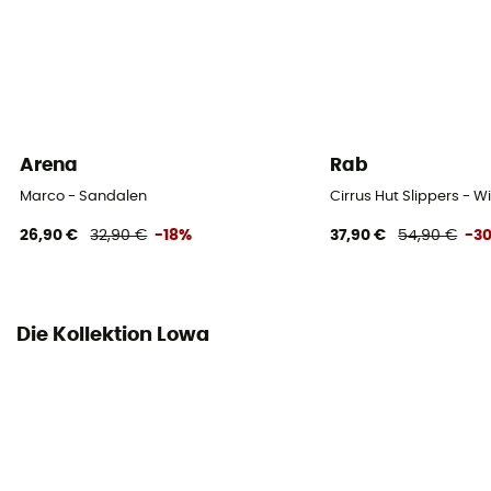
Label
Origine Européenne Garantie
Verschlusssystem
Klettverschluß
Arena
Rab
Marco - Sandalen
Cirrus Hut Slippers - 
26,90 €
32,90 €
-18%
37,90 €
54,90 €
-3
Die Kollektion Lowa