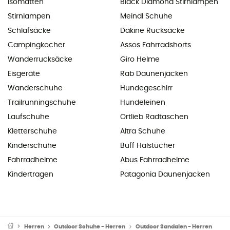
Isomatten
Black Diamond Stirnlampen
Stirnlampen
Meindl Schuhe
Schlafsäcke
Dakine Rucksäcke
Campingkocher
Assos Fahrradshorts
Wanderrucksäcke
Giro Helme
Eisgeräte
Rab Daunenjacken
Wanderschuhe
Hundegeschirr
Trailrunningschuhe
Hundeleinen
Laufschuhe
Ortlieb Radtaschen
Kletterschuhe
Altra Schuhe
Kinderschuhe
Buff Halstücher
Fahrradhelme
Abus Fahrradhelme
Kindertragen
Patagonia Daunenjacken
Herren
Outdoor Schuhe - Herren
Outdoor Sandalen - Herren