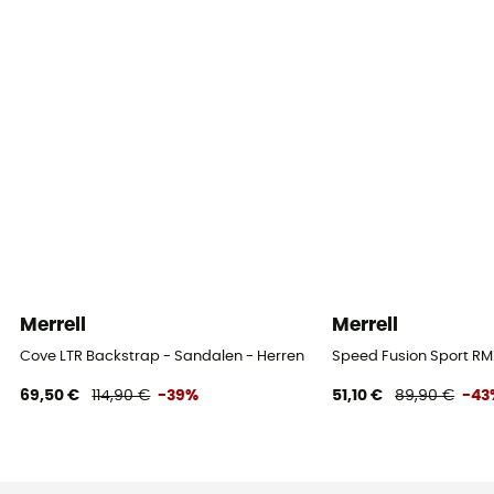
Merrell
Merrell
Cove LTR Backstrap - Sandalen - Herren
Speed Fusion Sport R
69,50 €
114,90 €
-39%
51,10 €
89,90 €
-43