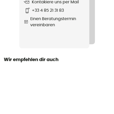
Kontakiere uns per Mail
Produkt
+33 4 85 21 31 83
Urbano
Einen Beratungstermin
Dessus / Tige
vereinbaren
Leder
Wasserdichtigkeit
Nein
Wir empfehlen dir auch
Material
Leder
Steifigkeit der Laufsohle
Flexibel
Laufsohle
Caoutchouc