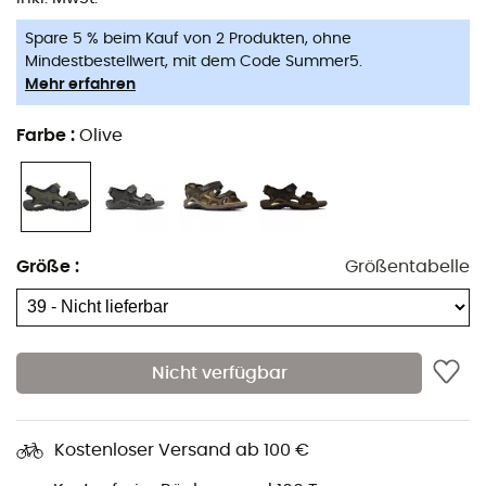
Stadtmauern bis hin zu korsischen Stränden, du wirst sie
nicht mehr ausziehen wollen!
Spare 5 % beim Kauf von 2 Produkten, ohne
Mindestbestellwert, mit dem Code Summer5.
Eigenschaften der Urbano von Lowa
:
Mehr erfahren
Griffige Sohlen,
Farbe
:
Olive
Sehr gute Stabilität,
Weiches Material für die Füße,
Gewicht: 550 g pro Paar.
Verwendete Technologien für die Urbano von Lowa
:
Größe
:
Größentabelle
Single Injection
: Dies ist ein
Sohlenkonstruktionsverfahren, das eine präzise, direkte
und feste Verbindung zwischen Sohle und Schaft
Nicht verfügbar
gewährleistet.
Textile Lining
: Ein Textilfutter fördert die Leichtigkeit und
Atmungsaktivität der Sandale. Seine gute
Kostenloser Versand ab 100 €
Abriebfestigkeit garantiert Langlebigkeit. Zudem bietet