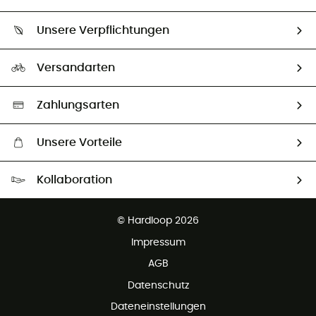
Sendungsverfolgung
Über uns
Größentabelle
Unsere Verpflichtungen
HardGuides
Rücksendung & Rückerstattung
Unser Fußabdruck
Unsere Botschafter
Versandarten
Second hand
Auswahl an nachhaltigen Produkten
Zahlungsarten
Unsere Vorteile
Kostenloser Versand ab 100 €
Kollaboration
Kostenfreier Rückversand - 100 Tage Rückgaberecht
Kundenservice ist kostenlos
© Hardloop 2026
Impressum
AGB
Datenschutz
Dateneinstellungen