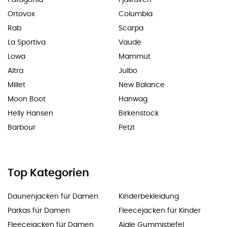
Patagonia
Fjällräven
Ortovox
Columbia
Rab
Scarpa
La Sportiva
Vaude
Lowa
Mammut
Altra
Julbo
Millet
New Balance
Moon Boot
Hanwag
Helly Hansen
Birkenstock
Barbour
Petzl
Top Kategorien
Daunenjacken für Damen
Kinderbekleidung
Parkas für Damen
Fleecejacken für Kinder
Fleecejacken für Damen
Aigle Gummistiefel