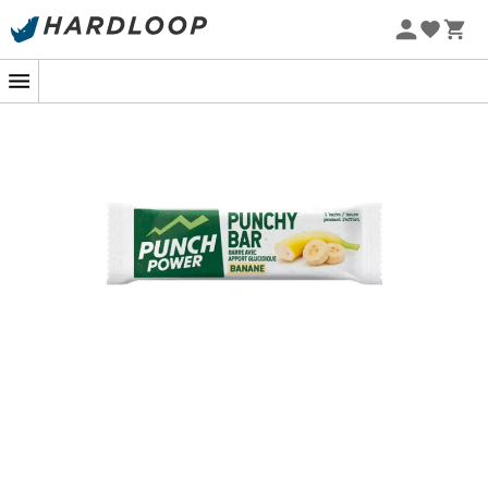
abwechselnd mit dem SpeedGel konsumiert
werden,
Schließlich können Sie für eine kohlenhydratreiche
Aufladung einige Tage vor einem intensiven
Sportereignis 1 bis 2 Riegel pro Tag als Snack
konsumieren.
Zusammensetzung
: für 100 g / pro Barre 30 g
Energiegehalt (kcal): 332 / 100
Proteine (g): 5,1 / 1,5
Kohlenhydrate (g): 60,85 / 18,2
davon Zucker (g): 54,3 / 16,3
Fette (g): 6,2 / 1,9
davon gesättigte Fettsäuren (g): 0,7 / 0,2
Ballaststoffe (g): 6,9 / 2,1
Natrium (mg): 0,09 / 0,03