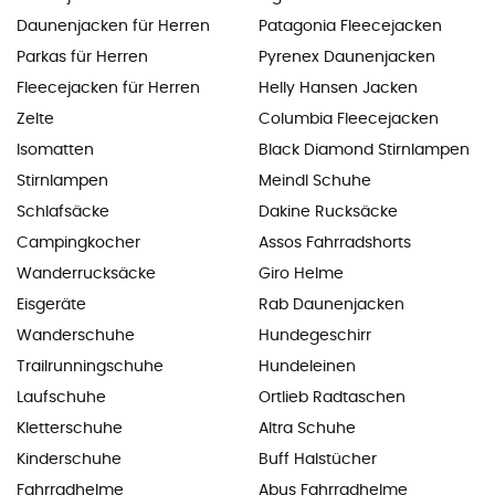
Daunenjacken für Herren
Patagonia Fleecejacken
Parkas für Herren
Pyrenex Daunenjacken
Fleecejacken für Herren
Helly Hansen Jacken
Zelte
Columbia Fleecejacken
Isomatten
Black Diamond Stirnlampen
Stirnlampen
Meindl Schuhe
Schlafsäcke
Dakine Rucksäcke
Campingkocher
Assos Fahrradshorts
Wanderrucksäcke
Giro Helme
Eisgeräte
Rab Daunenjacken
Wanderschuhe
Hundegeschirr
Trailrunningschuhe
Hundeleinen
Laufschuhe
Ortlieb Radtaschen
Kletterschuhe
Altra Schuhe
Kinderschuhe
Buff Halstücher
Fahrradhelme
Abus Fahrradhelme