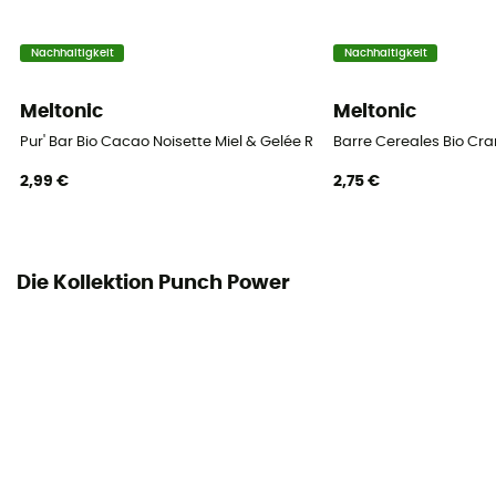
Nachhaltigkeit
Nachhaltigkeit
Meltonic
Meltonic
Pur' Bar Bio Cacao Noisette Miel & Gelée Royale - Energieriegel
Barre Cereales Bio Cran
2,99 €
2,75 €
Die Kollektion Punch Power