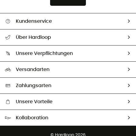
Kundenservice
Alle Hilfethemen
Über Hardloop
Sendungsverfolgung
Über uns
Größentabelle
Unsere Verpflichtungen
HardGuides
Rücksendung & Rückerstattung
Unser Fußabdruck
Unsere Botschafter
Versandarten
Second hand
Auswahl an nachhaltigen Produkten
Zahlungsarten
Unsere Vorteile
Kostenloser Versand ab 100 €
Kollaboration
Kostenfreier Rückversand - 100 Tage Rückgaberecht
Kundenservice ist kostenlos
© Hardloop 2026