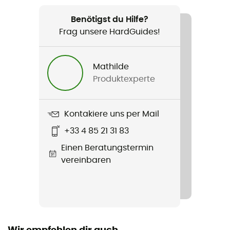
Geeignet für
Ski / Skitouren / Alltag
Benötigst du Hilfe?
Frag unsere HardGuides!
Geschlecht
Damen
Mathilde
Produktexperte
Produkt
Active Intensity Short Sleeve
Kontakiere uns per Mail
Material
+33 4 85 21 31 83
55% Recyceltes Polyester - 45% Polyamid
Einen Beratungstermin
vereinbaren