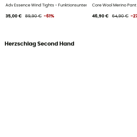
Adv Essence Wind Tights - Funktionsunterwäsche - Damen
Core Wool Merino Pant
35,00 €
89,90 €
-61%
46,90 €
64,90 €
-2
Herzschlag Second Hand