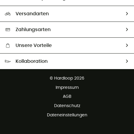
HardGuides
Rücksendung & Rückerstattung
Unser Fußabdruck
Unsere Botschafter
Versandarten
Second hand
Auswahl an nachhaltigen Produkten
Zahlungsarten
Unsere Vorteile
Kostenloser Versand ab 100 €
Kollaboration
Kostenfreier Rückversand - 100 Tage Rückgaberecht
Kundenservice ist kostenlos
© Hardloop 2026
Impressum
AGB
Datenschutz
Dateneinstellungen