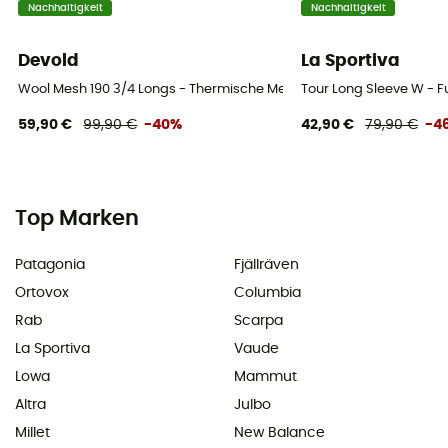
Nachhaltigkeit
Nachhaltigkeit
Devold
La Sportiva
Wool Mesh 190 3/4 Longs - Thermische Merinowollstrumpfhose - 
Tour Long Sleeve W - 
59,90 €
99,90 €
-40%
42,90 €
79,90 €
-4
Top Marken
Patagonia
Fjällräven
Ortovox
Columbia
Rab
Scarpa
La Sportiva
Vaude
Lowa
Mammut
Altra
Julbo
Millet
New Balance