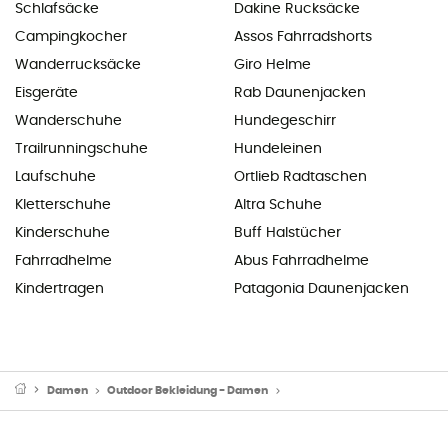
Schlafsäcke
Dakine Rucksäcke
Campingkocher
Assos Fahrradshorts
Wanderrucksäcke
Giro Helme
Eisgeräte
Rab Daunenjacken
Wanderschuhe
Hundegeschirr
Trailrunningschuhe
Hundeleinen
Laufschuhe
Ortlieb Radtaschen
Kletterschuhe
Altra Schuhe
Kinderschuhe
Buff Halstücher
Fahrradhelme
Abus Fahrradhelme
Kindertragen
Patagonia Daunenjacken
Damen
Outdoor Bekleidung - Damen
Funktionsunterwäsche - Da