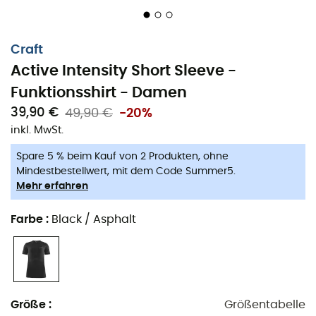
Craft
Active Intensity Short Sleeve -
Funktionsshirt - Damen
39,90 €
49,90 €
-20%
inkl. MwSt.
Spare 5 % beim Kauf von 2 Produkten, ohne
Mindestbestellwert, mit dem Code Summer5.
Mehr erfahren
Farbe
:
Black / Asphalt
Das
Active Intensity Short Sleeve
ist ein
Funktionsshirt
für
Damen
, entworfen von der Marke
Craft
. Es ist ideal
als
Basisschicht
während deiner
Winterwanderungen
oder
Skifahrten
im
Beaufortain
,
Jura
,
Aravis
oder
vielleicht sogar im
Mercantour
. Hergestellt aus
Größe
:
Größentabelle
recyceltem Polyester
und
Polyamid
und mit einer