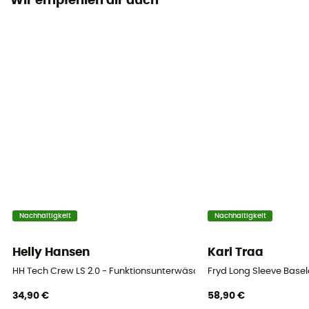
Wir empfehlen dir auch
Nachhaltigkeit
Nachhaltigkeit
Helly Hansen
Kari Traa
HH Tech Crew LS 2.0 - Funktionsunterwäsche - Damen
Fryd Long Sleeve Basel
34,90 €
58,90 €