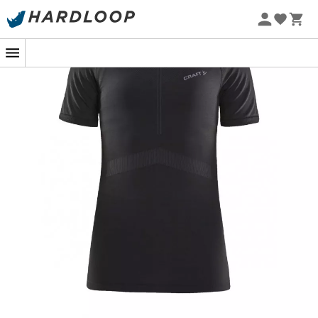
-5% Extra - Code Summer5