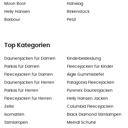
Moon Boot
Hanwag
Helly Hansen
Birkenstock
Barbour
Petzl
Top Kategorien
Daunenjacken für Damen
Kinderbekleidung
Parkas für Damen
Fleecejacken für Kinder
Fleecejacken für Damen
Aigle Gummistiefel
Daunenjacken für Herren
Patagonia Fleecejacken
Parkas für Herren
Pyrenex Daunenjacken
Fleecejacken für Herren
Helly Hansen Jacken
Zelte
Columbia Fleecejacken
Isomatten
Black Diamond Stirnlampen
Stirnlampen
Meindl Schuhe