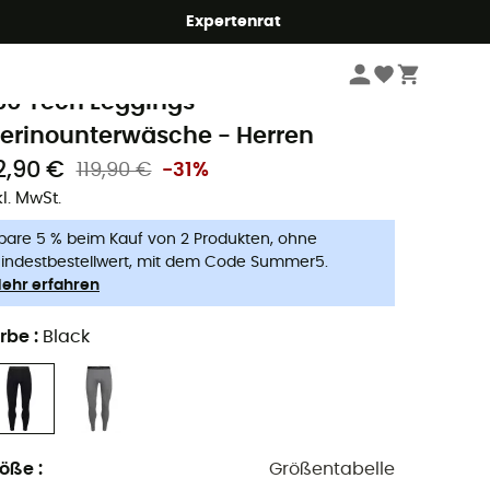
Expertenrat
Herren
Outdoor Bekleidung - Herren
Funktionsunterwäsche - Herren
cebreaker
60 Tech Leggings -
erinounterwäsche - Herren
2,90 €
119,90 €
-31%
kl. MwSt.
pare 5 % beim Kauf von 2 Produkten, ohne
indestbestellwert, mit dem Code Summer5.
ehr erfahren
rbe
:
Black
röße
:
Größentabelle