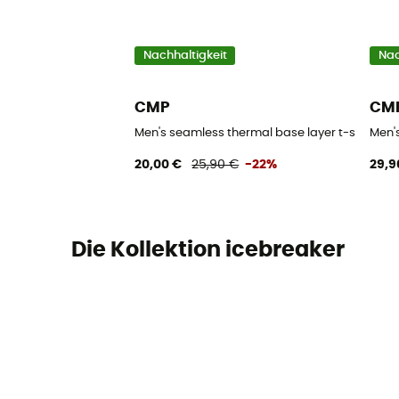
Nachhaltigkeit
Nac
CMP
CM
Men's seamless thermal base layer t-shirt - 
Men'
20,00 €
25,90 €
-22%
29,9
Die Kollektion icebreaker