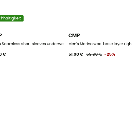
hhaltigkeit
P
CMP
Thermounterwäsche - Herren
s Seamless short sleeves underwear jersey - Thermounterwäsche - He
Men's Merino wool base layer tig
0 €
51,90 €
69,90 €
-25%