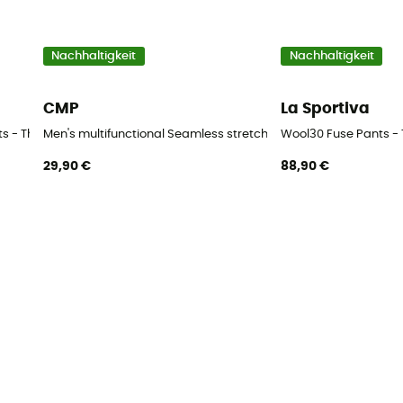
Nachhaltigkeit
Nachhaltigkeit
CMP
La Sportiva
rren
hts - Thermounterwäsche - Herren
Men's multifunctional Seamless stretch pants - Thermounterw
Wool30 Fuse Pants 
29,90 €
88,90 €