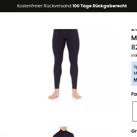
Kostenfreier Rückversand
100 Tage Rückgaberecht
-5% Extra - Code Summer5
i
Nachhaltigkeit
2
M
8
in
S
M
M
Fa
G