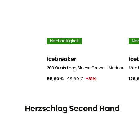
Nachhaltigkeit
Nac
icebreaker
ice
200 Oasis Long Sleeve Crewe - Merinounterwä
Men M
68,90 €
99,90 €
-31%
129,
Herzschlag Second Hand