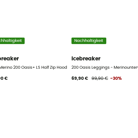
hhaltigkeit
Nachhaltigkeit
breaker
icebreaker
sche - Herren
erino 200 Oasis+ LS Half Zip Hoodie - Merinowolltrikot - Herren
200 Oasis Leggings - Merinounte
90 €
69,90 €
99,90 €
-30%