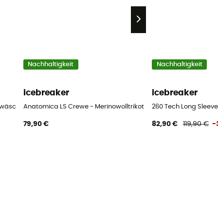
Nachhaltigkeit
Nachhaltigkeit
icebreaker
icebreaker
rwäsche - Herren
Anatomica LS Crewe - Merinowolltrikot - Herren
260 Tech Long Sleev
79,90 €
82,90 €
119,90 €
-