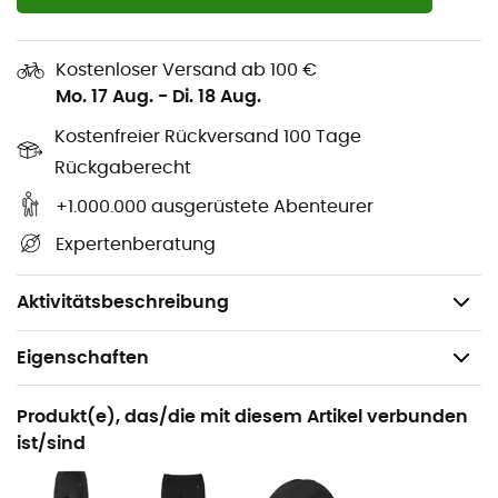
Polygiene®
: Geruchshemmende Behandlung, die die
europäische medizinische Zulassung der Klasse 1
erhalten hat und die Entstehung von schlechten
Kostenloser Versand ab 100 €
Gerüchen begrenzt.
Mo. 17 Aug.
-
Di. 18 Aug.
Kostenfreier Rückversand 100 Tage
Bluesign®
: Die unabhängige Struktur Bluesign®
technologies, mit Sitz in der Schweiz, prüft jeden Schritt
Rückgaberecht
der textilen Lieferkette, um zu zertifizieren, dass die für
+1.000.000 ausgerüstete Abenteurer
die Herstellung eines Produkts verwendeten
Expertenberatung
Chemikalien, Verfahren, Materialien und Produkte sicher
für die Umwelt, sicher für die Mitarbeiter und sicher für
den Verbraucher sind.
Aktivitätsbeschreibung
Eigenschaften
Geeignet für
Produkt(e), das/die mit diesem Artikel verbunden
Wandern / Klettern / Ski / Skitouren / Trekking / Alltag
ist/sind
/ Ski