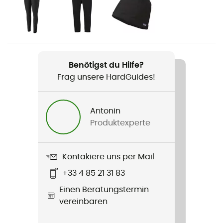
Geschlecht
Damen
Gewicht
139 g
Benötigst du Hilfe?
Frag unsere HardGuides!
Produkt
Thermal Weight Zip Neck
Antonin
Technologien
Produktexperte
Polartec Power Dry / Polartec Power Grid / Polygiene® /
Capilene®
Kontakiere uns per Mail
Stretch
+33 4 85 21 31 83
Ja
Einen Beratungstermin
vereinbaren
Passform
Angepasst