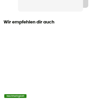
Label
Bluesign™ / Fair Trade Certified™ / Recycelt
Wir empfehlen dir auch
Insulated
Ja
Armlänge
langarm
Material
[main] 92% recycled polyester - 8% elastane
Technische Eigenschaften
Atmungsaktiv / Geruchsneutralisierend
Merinowolle
Nachhaltigkeit
Nein