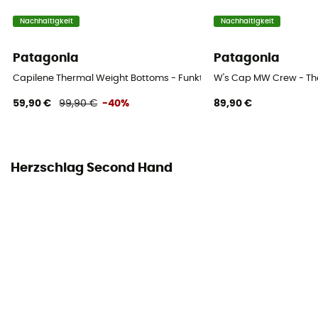
Nachhaltigkeit
Nachhaltigkeit
Patagonia
Patagonia
Capilene Thermal Weight Bottoms - Funktionshose - Damen
W's Cap MW Crew - T
59,90 €
99,90 €
-40%
89,90 €
Herzschlag Second Hand