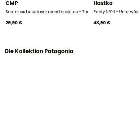
CMP
Hastko
Grammatur (g/m2)
Seamless base layer round neck top - Thermounterwäsche - Dam
Panty N°03 - Unterwä
< 130 g/m²
29,90 €
48,90 €
Die Kollektion Patagonia