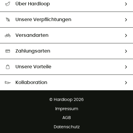
Über Hardloop
Sendungsverfolgung
Über uns
Größentabelle
Unsere Verpflichtungen
HardGuides
Rücksendung & Rückerstattung
Unser Fußabdruck
Unsere Botschafter
Versandarten
Second hand
Auswahl an nachhaltigen Produkten
Zahlungsarten
Unsere Vorteile
Kostenloser Versand ab 100 €
Kollaboration
Kostenfreier Rückversand - 100 Tage Rückgaberecht
Kundenservice ist kostenlos
© Hardloop 2026
Impressum
AGB
Datenschutz