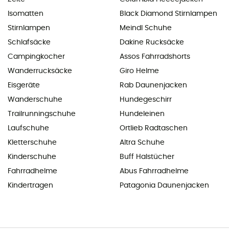
Isomatten
Black Diamond Stirnlampen
Stirnlampen
Meindl Schuhe
Schlafsäcke
Dakine Rucksäcke
Campingkocher
Assos Fahrradshorts
Wanderrucksäcke
Giro Helme
Eisgeräte
Rab Daunenjacken
Wanderschuhe
Hundegeschirr
Trailrunningschuhe
Hundeleinen
Laufschuhe
Ortlieb Radtaschen
Kletterschuhe
Altra Schuhe
Kinderschuhe
Buff Halstücher
Fahrradhelme
Abus Fahrradhelme
Kindertragen
Patagonia Daunenjacken