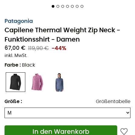
Schnitt ausreichend lang, um das Unterteil des
Kleidungsstücks in eine Hose zu stecken,
Patagonia
Kaltwäsche und Trocknen im Trockner bei niedriger
Temperatur,
Capilene Thermal Weight Zip Neck -
Material Polartec® Power Dry® High Efficiency™, 129
Funktionsshirt - Damen
g/m²: einfarbige Modelle, 92% recyceltes
67,00 €
119,90 €
-44%
Polyester/8% Elasthan; melierte Modelle, 91%
inkl. MwSt.
Polyester (30% recycelt)/9% Elasthan; mit
Farbe
:
Black
Polygiene®-Behandlung für dauerhafte
Geruchskontrolle,
Bluesign®-zertifiziertes Material,
Gewicht: 138 g.
Größe
:
Größentabelle
Capilene®
: Hergestellt aus recyceltem Polyester, dieses
Material leitet Schweiß ab, ist atmungsaktiv und
trocknet schnell. Besonders geeignet für intensive
Aktivitäten.
In den Warenkorb