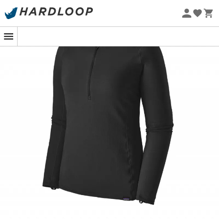
dass die während der Herstellung verwendeten
Nachhaltigkeit
Methoden und Materialien die Ressourcen schonen und
die
Auswirkungen auf die Bevölkerung und die
Umwelt minimieren
.
Material mit glatter Oberfläche, um das Schichten
mit anderen Kleidungsstücken zu erleichtern,
Innenmaterial mit luftiger und waffelartiger
Struktur, um Wärme, Atmungsaktivität und
Schweißableitung zu optimieren,
Mit Elasthan für bessere Elastizität und
Bewegungsfreiheit,
Daumenschlaufen, die die Ärmel an Ort und Stelle
halten und die Hände schützen,
Langer Frontreißverschluss zur Regulierung der
Körpertemperatur,
Zwickel unter den Armen, um Reibung zu
vermeiden und Bewegungen zu erleichtern,