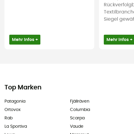
Rückverfolgb
Textilbranch
Siegel gewährl
Mehr Infos +
Mehr Infos +
Top Marken
Patagonia
Fjällräven
Ortovox
Columbia
Rab
Scarpa
La Sportiva
Vaude