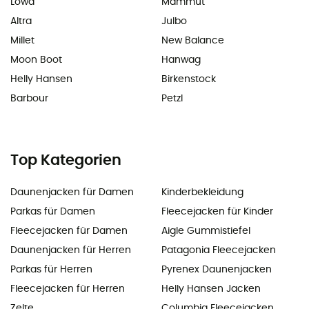
Lowa
Mammut
Altra
Julbo
Millet
New Balance
Moon Boot
Hanwag
Helly Hansen
Birkenstock
Barbour
Petzl
Top Kategorien
Daunenjacken für Damen
Kinderbekleidung
Parkas für Damen
Fleecejacken für Kinder
Fleecejacken für Damen
Aigle Gummistiefel
Daunenjacken für Herren
Patagonia Fleecejacken
Parkas für Herren
Pyrenex Daunenjacken
Fleecejacken für Herren
Helly Hansen Jacken
Zelte
Columbia Fleecejacken