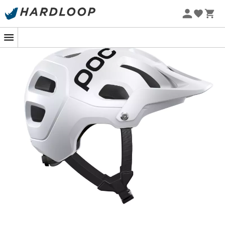
Der
Tectal
ist ein
Radhelm
der Marke
Poc
, der dich bei
all deinen Ausfahrten und Rennen auf
Strecken
und