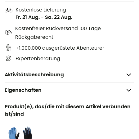
Aramidfaser-Gitter für Schutz und Haltbarkeit
Entwickelt, um mehr Abdeckung an den Schläfen
Kostenlose Lieferung
und am Hinterkopf zu bieten
Fr. 21 Aug.
-
Sa. 22 Aug.
Größenverstellsystem
Kostenfreier Rückversand 100 Tage
Verstellbares Visier
Rückgaberecht
Recco-Reflektor
+1.000.000 ausgerüstete Abenteurer
Größe & Gewicht Tectal (XS-S): 51-54 cm (320 g)
Expertenberatung
Größe & Gewicht Tectal (M-L):
55-58 cm (350 g)
Größe & Gewicht Tectal (XL-XXL):
59-62 cm (370 g)
Aktivitätsbeschreibung
Eigenschaften
Geeignet für
Produkt(e), das/die mit diesem Artikel verbunden
Mountainbike
ist/sind
Geschlecht
Herren / Damen