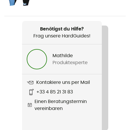
Gewicht
350 g
Benötigst du Hilfe?
Produkt
Frag unsere HardGuides!
Tectal
Material
Mathilde
EPS Liner
Produktexperte
Rumpfaufbau
EPS
Kontakiere uns per Mail
+33 4 85 21 31 83
Verschlusssystem
Einen Beratungstermin
Verstellbarer Kinnriemen
vereinbaren
Reflektierende Elemente
Nein