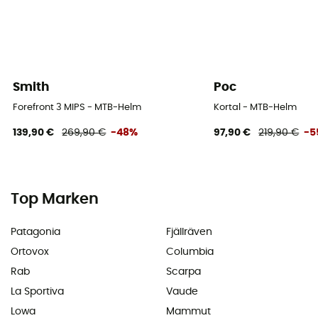
Smith
Poc
Forefront 3 MIPS - MTB-Helm
Kortal - MTB-Helm
139,90 €
269,90 €
-48%
97,90 €
219,90 €
-5
Top Marken
Patagonia
Fjällräven
Ortovox
Columbia
Rab
Scarpa
La Sportiva
Vaude
Lowa
Mammut