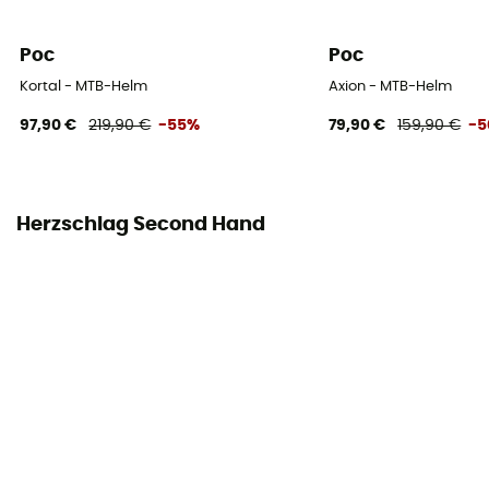
Poc
Poc
Kortal - MTB-Helm
Axion - MTB-Helm
97,90 €
219,90 €
-55%
79,90 €
159,90 €
-
Herzschlag Second Hand