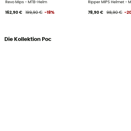
Revo Mips - MTB-Helm
Ripper MIPS Helmet -
162,90 €
199,90 €
-18%
78,90 €
98,90 €
-2
Die Kollektion Poc