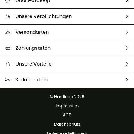
Über Hardloop
Sendungsverfolgung
Über uns
Größentabelle
Unsere Verpflichtungen
HardGuides
Rücksendung & Rückerstattung
Unser Fußabdruck
Unsere Botschafter
Versandarten
Second hand
Auswahl an nachhaltigen Produkten
Zahlungsarten
Unsere Vorteile
Kostenloser Versand ab 100 €
Kollaboration
Kostenfreier Rückversand - 100 Tage Rückgaberecht
Kundenservice ist kostenlos
© Hardloop 2026
Impressum
AGB
Datenschutz
Dateneinstellungen