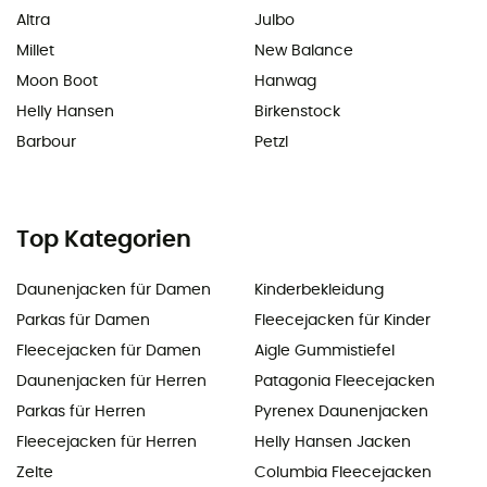
Altra
Julbo
Millet
New Balance
Moon Boot
Hanwag
Helly Hansen
Birkenstock
Barbour
Petzl
Top Kategorien
Daunenjacken für Damen
Kinderbekleidung
Parkas für Damen
Fleecejacken für Kinder
Fleecejacken für Damen
Aigle Gummistiefel
Daunenjacken für Herren
Patagonia Fleecejacken
Parkas für Herren
Pyrenex Daunenjacken
Fleecejacken für Herren
Helly Hansen Jacken
Zelte
Columbia Fleecejacken