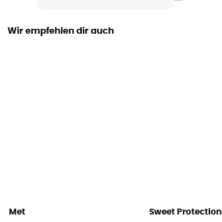
Rumpfmaterial
Polycarbonate
Wir empfehlen dir auch
Visier
Ja
Zertifizierung
CE Norm
Persönliche Schutzausrüstung
PPE - Category 2
Met
Sweet Protection