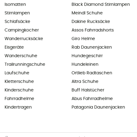
Isomatten
Black Diamond Stirnlampen
Stirnlampen
Meindl Schuhe
Schlafsäcke
Dakine Rucksäcke
Campingkocher
Assos Fahrradshorts
Wanderrucksäcke
Giro Helme
Eisgeräte
Rab Daunenjacken
Wanderschuhe
Hundegeschirr
Trailrunningschuhe
Hundeleinen
Laufschuhe
Ortlieb Radtaschen
Kletterschuhe
Altra Schuhe
Kinderschuhe
Buff Halstücher
Fahrradhelme
Abus Fahrradhelme
Kindertragen
Patagonia Daunenjacken