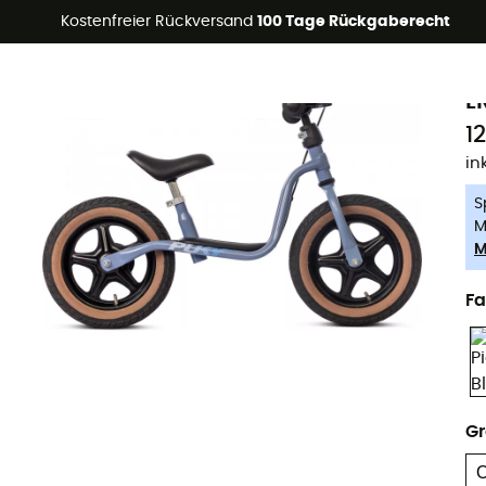
Kostenfreier Rückversand
100 Tage Rückgaberecht
-5% Extra - Code Summer5
P
Nachhaltigkeit
L
1
in
S
M
M
Fa
G