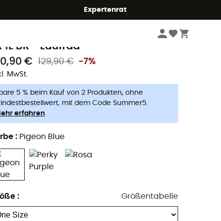
Expertenrat
Radsport
Kinderfahrräder
Laufräder
uky
R 1L BR - Laufrad
20,90 €
129,90 €
-7%
kl. MwSt.
pare 5 % beim Kauf von 2 Produkten, ohne
indestbestellwert, mit dem Code Summer5.
ehr erfahren
rbe
:
Pigeon Blue
röße
:
Größentabelle