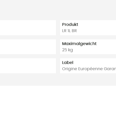
Produkt
LR 1L BR
Maximalgewicht
25 kg
Label
Origine Européenne Garan