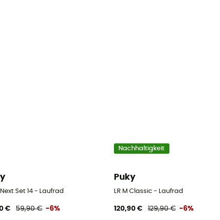
Nachhaltigkeit
ky
Puky
Next Set 14 - Laufrad
LR M Classic - Laufrad
0 €
59,90 €
-6%
120,90 €
129,90 €
-6%