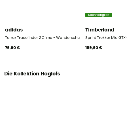
Bluesign™
Nachhaltigkeit
Verschlusssystem
Schnürung
adidas
Timberland
Terrex Tracefinder 2 Clima - Wanderschuhe - Herren
Sprint Trekker Mid GT
Obermaterial
Mesh
79,90 €
189,90 €
Geröllschutz
Ja
Die Kollektion Haglöfs