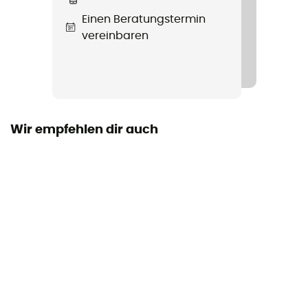
Wasserdichtigkeit
Einen Beratungstermin
Ja
vereinbaren
Zwischensohle
EVA
Austauschbare Innensohle
Ja
Wir empfehlen dir auch
Typ Innenfutter
PROOF ™ ECO, sJahre fluorocarbone et bluesign®
Laufsohle
AHAR+
Höhe
Mittlerer Schaft
Label