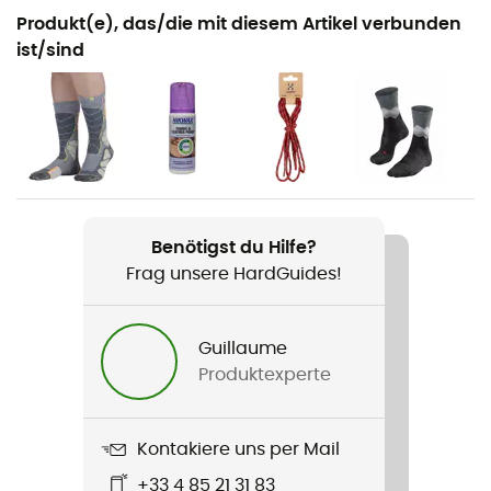
Geeignet für
Produkt(e), das/die mit diesem Artikel verbunden
Wandern / Trekking
ist/sind
Geschlecht
Herren
Gewicht
2 x 475 g
Benötigst du Hilfe?
Produkt
Frag unsere HardGuides!
Skuta Mid Proof Eco
Steigeisentauglichkeit - Typ
Guillaume
Nein
Produktexperte
Technologien
PROOF™ Eco
Kontakiere uns per Mail
+33 4 85 21 31 83