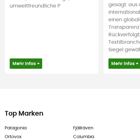
gesagt: aus 
umweltfreundliche P
international
einen global
Transparenz
Rückverfolgb
Textilbranch
Siegel gewährl
Mehr Infos +
Mehr Infos +
Top Marken
Patagonia
Fjällräven
Ortovox
Columbia