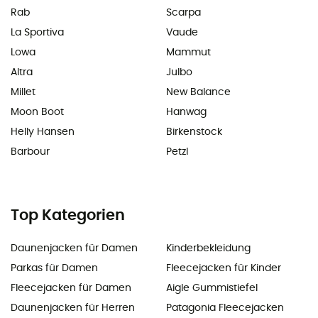
Rab
Scarpa
La Sportiva
Vaude
Lowa
Mammut
Altra
Julbo
Millet
New Balance
Moon Boot
Hanwag
Helly Hansen
Birkenstock
Barbour
Petzl
Top Kategorien
Daunenjacken für Damen
Kinderbekleidung
Parkas für Damen
Fleecejacken für Kinder
Fleecejacken für Damen
Aigle Gummistiefel
Daunenjacken für Herren
Patagonia Fleecejacken