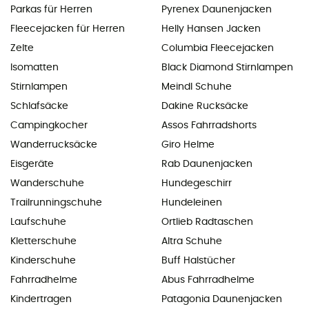
Parkas für Herren
Pyrenex Daunenjacken
Fleecejacken für Herren
Helly Hansen Jacken
Zelte
Columbia Fleecejacken
Isomatten
Black Diamond Stirnlampen
Stirnlampen
Meindl Schuhe
Schlafsäcke
Dakine Rucksäcke
Campingkocher
Assos Fahrradshorts
Wanderrucksäcke
Giro Helme
Eisgeräte
Rab Daunenjacken
Wanderschuhe
Hundegeschirr
Trailrunningschuhe
Hundeleinen
Laufschuhe
Ortlieb Radtaschen
Kletterschuhe
Altra Schuhe
Kinderschuhe
Buff Halstücher
Fahrradhelme
Abus Fahrradhelme
Kindertragen
Patagonia Daunenjacken