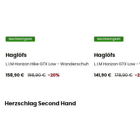
Nachhaltigkeit
Nachhaltigkeit
Haglöfs
Haglöfs
L.I.M Horizon Hike GTX Low - Wanderschuhe - Herren
L.I.M Horizon GTX Low 
158,90 €
198,90 €
-20%
141,90 €
178,90 €
-
Herzschlag Second Hand