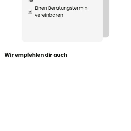
Herstellergarantie
Einen Beratungstermin
Zum Leben
vereinbaren
Volumen
532 ml
Maß
22 x 7,28 cm
Wir empfehlen dir auch
Durchmesser
7,28 cm
Durchmesser der Öffnung
4,85 cm
Verschlussart
Flacher Verschluss