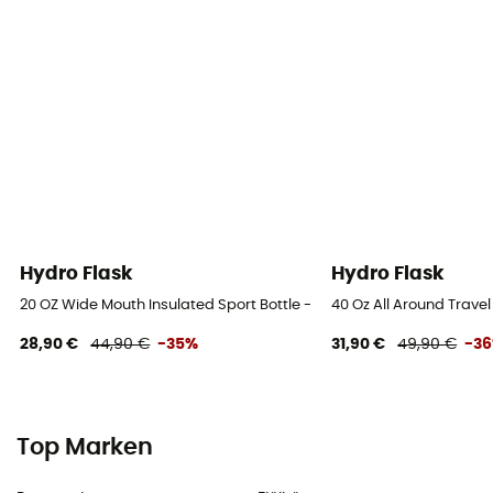
Hydro Flask
Hydro Flask
20 OZ Wide Mouth Insulated Sport Bottle - Isolierflasche
40 Oz All Around Travel
28,90 €
44,90 €
-35%
31,90 €
49,90 €
-3
Top Marken