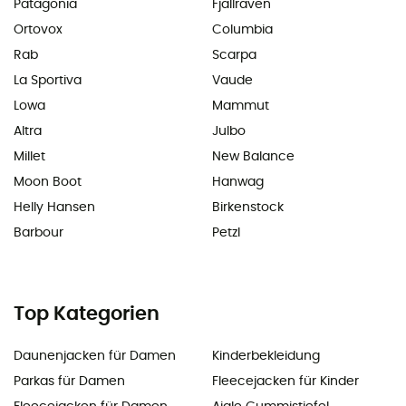
Patagonia
Fjällräven
Ortovox
Columbia
Rab
Scarpa
La Sportiva
Vaude
Lowa
Mammut
Altra
Julbo
Millet
New Balance
Moon Boot
Hanwag
Helly Hansen
Birkenstock
Barbour
Petzl
Top Kategorien
Daunenjacken für Damen
Kinderbekleidung
Parkas für Damen
Fleecejacken für Kinder