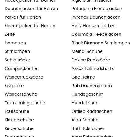
Fleecejacken für Damen
Aigle Gummistiefel
Daunenjacken für Herren
Patagonia Fleecejacken
Parkas für Herren
Pyrenex Daunenjacken
Fleecejacken für Herren
Helly Hansen Jacken
Zelte
Columbia Fleecejacken
Isomatten
Black Diamond Stirnlampen
Stirnlampen
Meindl Schuhe
Schlafsäcke
Dakine Rucksäcke
Campingkocher
Assos Fahrradshorts
Wanderrucksäcke
Giro Helme
Eisgeräte
Rab Daunenjacken
Wanderschuhe
Hundegeschirr
Trailrunningschuhe
Hundeleinen
Laufschuhe
Ortlieb Radtaschen
Kletterschuhe
Altra Schuhe
Kinderschuhe
Buff Halstücher