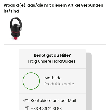
Geeignet für
Produkt(e), das/die mit diesem Artikel verbunden
Wandern / Trekking / Camping / Biwak
ist/sind
Geschlecht
Herren / Damen
Gewicht
320 g
Benötigst du Hilfe?
Produkt
Frag unsere HardGuides!
18 oz Standard Mouth
Technologien
Mathilde
TempShield®
Produktexperte
Material
Stainless Steel 18/8
Kontakiere uns per Mail
+33 4 85 21 31 83