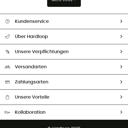
Kundenservice
Alle Hilfethemen
Über Hardloop
Sendungsverfolgung
Über uns
Größentabelle
Unsere Verpflichtungen
HardGuides
Rücksendung & Rückerstattung
Unser Fußabdruck
Unsere Botschafter
Versandarten
Second hand
Auswahl an nachhaltigen Produkten
Zahlungsarten
Unsere Vorteile
Kostenloser Versand ab 100 €
Kollaboration
Kostenfreier Rückversand - 100 Tage Rückgaberecht
Kundenservice ist kostenlos