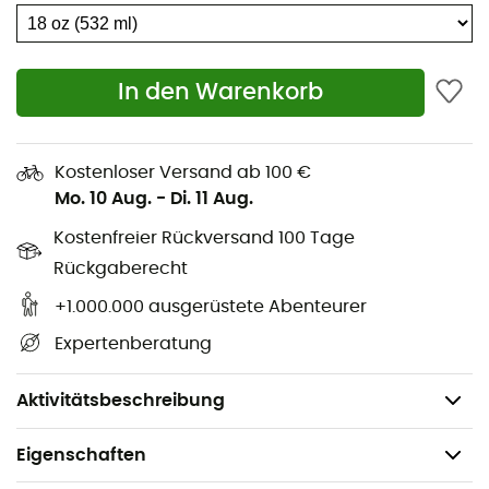
Die TempShield™-Isolierung beseitigt
Kondensation und hält Getränke bis zu 24 Stunden
kalt oder bis zu 12 Stunden warm
In den Warenkorb
Robuste Konstruktion aus professionellem 18/8-
Edelstahl
Frei von BPA und Phthalaten
Kostenloser Versand ab 100 €
Lebenslange Garantie
Mo. 10 Aug.
-
Di. 11 Aug.
Durchmesser des Flaschenhalses: 4,85 cm
Kostenfreier Rückversand 100 Tage
Durchmesser: 7,28 cm
Rückgaberecht
Höhe: 22 cm
+1.000.000 ausgerüstete Abenteurer
Abmessungen: 22 x 7,28 cm
Expertenberatung
Volumen: 532 mL
Gewicht: 320 g
Aktivitätsbeschreibung
Eigenschaften