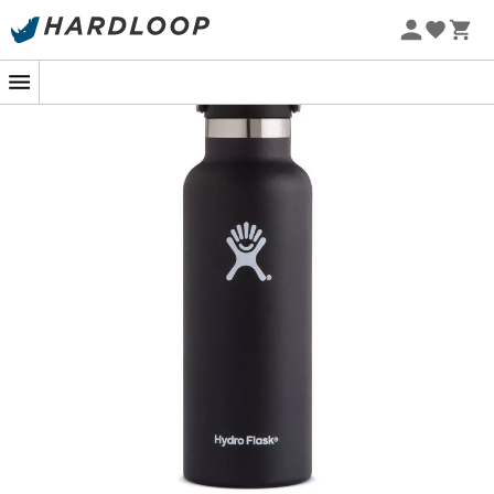
-5% Extra - Code Summer5