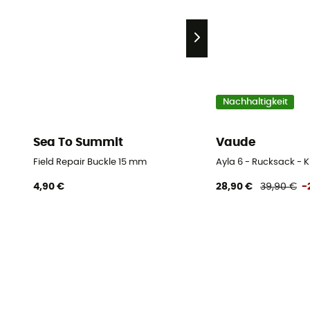
Nachhaltigkeit
Sea To Summit
Vaude
Field Repair Buckle 15 mm
Ayla 6 - Rucksack - K
4,90 €
28,90 €
39,90 €
-