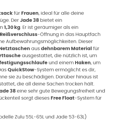
ksack
für
Frauen
, ideal für alle deine
lüge. Der
Jade 38
bietet ein
on
1,30 kg
. Er ist geräumiger als ein
Reißverschluss
-Öffnung in das Hauptfach
che Aufbewahrungsmöglichkeiten. Dieser
 Netztaschen
aus
dehnbarem Material
für
rttasche
ausgestattet, die nützlich ist, um
efestigungsschlaufe
und einem
Haken
, um
 Das
QuickStow
-System ermöglicht es dir,
ne sie zu beschädigen. Darüber hinaus ist
attet, die all deine Sachen trocken hält.
ade 38
eine sehr gute Bewegungsfreiheit und
ückenteil sorgt dieses
Free Float
-System für
odelle Zulu 55L-65L und Jade 53-63L)