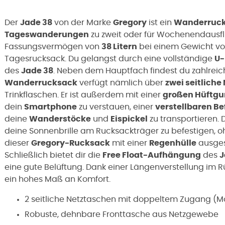
Der
Jade 38
von der Marke
Gregory
ist ein
Wanderruc
Tageswanderungen
zu zweit oder für Wochenendausf
Fassungsvermögen von
38 Litern
bei einem Gewicht v
Tagesrucksack. Du gelangst durch eine vollständige
U-
des
Jade 38
. Neben dem Hauptfach findest du zahlrei
Wanderrucksack
verfügt nämlich über
zwei seitliche
Trinkflaschen. Er ist außerdem mit einer
großen Hüftgu
dein
Smartphone
zu verstauen, einer
verstellbaren B
deine
Wanderstöcke
und
Eispickel
zu transportieren.
deine Sonnenbrille am Rucksackträger zu befestigen, oh
dieser
Gregory-Rucksack
mit einer
Regenhülle
ausgest
Schließlich bietet dir die
Free Float-Aufhängung
des
J
eine gute Belüftung. Dank einer Längenverstellung im R
ein hohes Maß an Komfort.
2 seitliche Netztaschen mit doppeltem Zugang (M
Robuste, dehnbare Fronttasche aus Netzgewebe