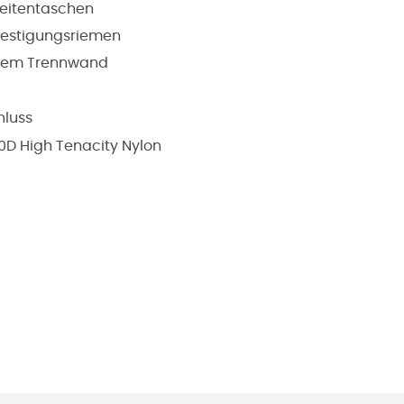
Seitentaschen
efestigungsriemen
arem Trennwand
hluss
0D High Tenacity Nylon