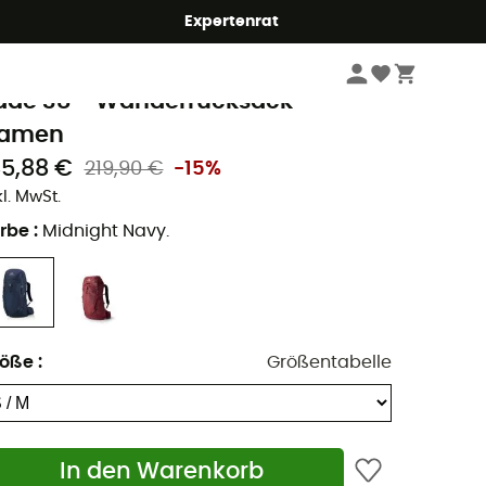
Expertenrat
Wandern
Wanderrucksäcke
regory
ade 38 - Wanderrucksack -
amen
85,88 €
219,90 €
-15%
kl. MwSt.
rbe
:
Midnight Navy.
röße
:
Größentabelle
In den Warenkorb