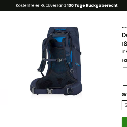
Kostenfreier Rückversand
100 Tage Rückgaberecht
Nachhaltigkeit
G
J
D
1
in
Fa
G