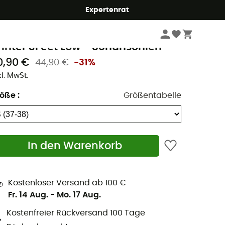
Expertenrat
Wintersport Bekleidung & Ausrüstung
Skischuhe
Skischuhsohlen
idas
inter 3Feet Low - Schuhsohlen
0,90 €
44,90 €
-31%
kl. MwSt.
röße
:
Größentabelle
In den Warenkorb
Kostenloser Versand ab 100 €
Fr. 14 Aug.
-
Mo. 17 Aug.
Kostenfreier Rückversand 100 Tage