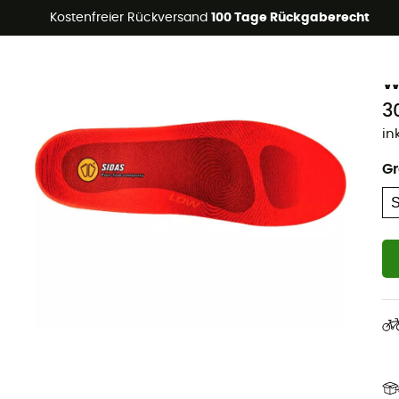
Kostenfreier Rückversand
100 Tage Rückgaberecht
S
W
3
in
G