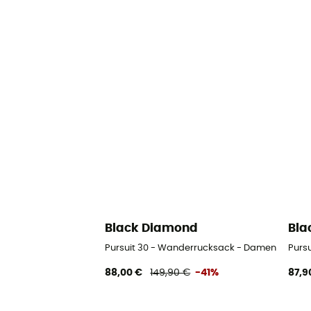
Black Diamond
Bla
Pursuit 30 - Wanderrucksack - Damen
Purs
88,00 €
149,90 €
-41%
87,9