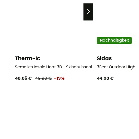
Nachhaltigkeit
Therm-Ic
Sidas
Semelles Insole Heat 3D - Skischuhsohlen
3Feet Outdoor High 
40,06 €
49,90 €
-19%
44,90 €