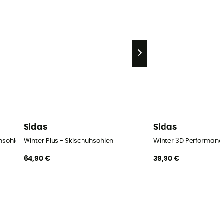
Sidas
Sidas
hsohlen
Winter Plus - Skischuhsohlen
Winter 3D Performan
64,90 €
39,90 €