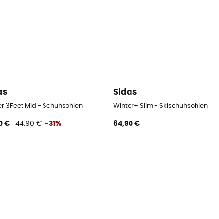
as
Sidas
er 3Feet Mid - Schuhsohlen
Winter+ Slim - Skischuhsohlen
0 €
44,90 €
-31%
64,90 €