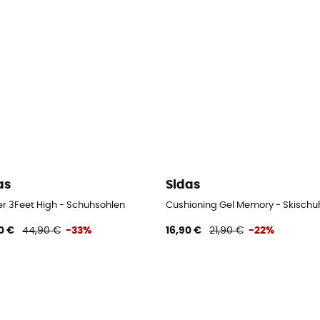
as
Sidas
er 3Feet High - Schuhsohlen
Cushioning Gel Memory - Skischu
0 €
44,90 €
-33%
16,90 €
21,90 €
-22%