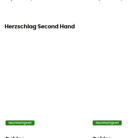
Touchscreen kompatibel
Nein
Herzschlag Second Hand
Nachhaltigkeit
Nachhaltigkeit