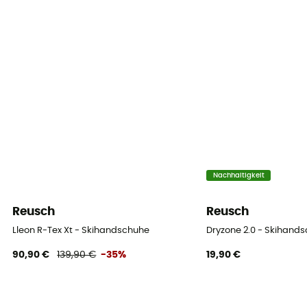
Gore-Tex® Active / PF
Wasserdichtigkeit
Wasserabweisend
Material
Leder / Synthetisch
Wassersäule
28 000 mm
Nachhaltigkeit
Winddicht
Reusch
Reusch
Ja
Lleon R-Tex Xt - Skihandschuhe
Dryzone 2.0 - Skihand
Label
90,90 €
139,90 €
-35%
19,90 €
ZQ Merino / PFC-Free
Verschlusssystem