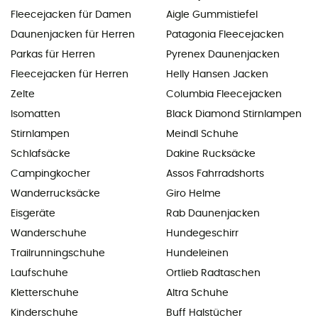
Fleecejacken für Damen
Aigle Gummistiefel
Daunenjacken für Herren
Patagonia Fleecejacken
Parkas für Herren
Pyrenex Daunenjacken
Fleecejacken für Herren
Helly Hansen Jacken
Zelte
Columbia Fleecejacken
Isomatten
Black Diamond Stirnlampen
Stirnlampen
Meindl Schuhe
Schlafsäcke
Dakine Rucksäcke
Campingkocher
Assos Fahrradshorts
Wanderrucksäcke
Giro Helme
Eisgeräte
Rab Daunenjacken
Wanderschuhe
Hundegeschirr
Trailrunningschuhe
Hundeleinen
Laufschuhe
Ortlieb Radtaschen
Kletterschuhe
Altra Schuhe
Kinderschuhe
Buff Halstücher