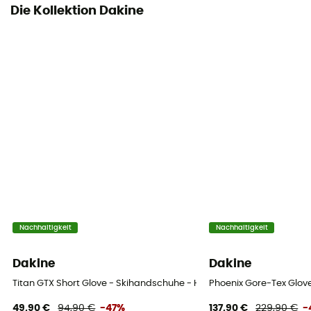
Cordon
Die Kollektion Dakine
Insulated
Ja
Füllmaterial
Hybrid
Material
[Main] 72% Goat Leather, 15% Polyamide, 12% Polyester,
1% Elastane, [Lining] Wool
Handfläche
Nachhaltigkeit
Nachhaltigkeit
Leder
Dakine
Dakine
Integrierte Unterhandschuhe
Nein
Titan GTX Short Glove - Skihandschuhe - Herren
Phoenix Gore-Tex Glov
49,90 €
94,90 €
-47%
137,90 €
229,90 €
-