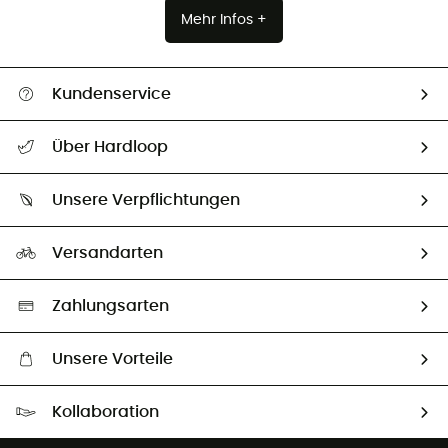
Mehr Infos +
Kundenservice
Alle Hilfethemen
Über Hardloop
Sendungsverfolgung
Über uns
Größentabelle
Unsere Verpflichtungen
HardGuides
Rücksendung & Rückerstattung
Unser Fußabdruck
Unsere Botschafter
Versandarten
Second hand
Auswahl an nachhaltigen Produkten
Zahlungsarten
Unsere Vorteile
Kostenloser Versand ab 100 €
Kollaboration
Kostenfreier Rückversand - 100 Tage Rückgaberecht