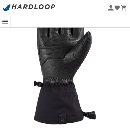
-5% Extra - Code Summer5
Nachhaltigkeit
Die
Excursion Glove
sind
Skihandschuhe
, entworfen
von der Marke
Dakine
, ideal für
Backcountry-Skiing
oder
Freeride-Skiing
, unabhängig von den
Wetterbedingungen. Ausgestattet mit der
Gore-Tex®
Active Membran
sind die
Excursion Glove
wasserdicht
,
atmungsaktiv
und
winddicht
. Sie bieten
somit ein optimales Feuchtigkeitsmanagement und
eine sehr gute Temperaturregulierung. Die langlebige