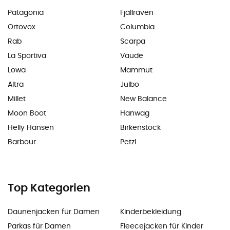
Patagonia
Fjällräven
Ortovox
Columbia
Rab
Scarpa
La Sportiva
Vaude
Lowa
Mammut
Altra
Julbo
Millet
New Balance
Moon Boot
Hanwag
Helly Hansen
Birkenstock
Barbour
Petzl
Top Kategorien
Daunenjacken für Damen
Kinderbekleidung
Parkas für Damen
Fleecejacken für Kinder