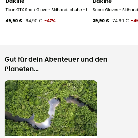
Dakine
Dakine
Titan GTX Short Glove - Skihandschuhe - Herren
Scout Gloves - Skihan
49,90 €
94,90 €
-47%
39,90 €
74,90 €
-4
Gut für dein Abenteuer und den
Planeten...