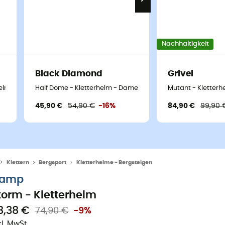
Nachhaltigkeit
Black Diamond
Grivel
helm
Half Dome - Kletterhelm - Damen
Mutant - Kletterh
45,90 €
54,90 €
-16%
84,90 €
99,90 
Klettern
Bergsport
Kletterhelme - Bergsteigen
amp
torm - Kletterhelm
8,38 €
74,90 €
-9%
kl. MwSt.