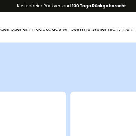
Kostenfreier Rückversand
100 Tage Rückgaberecht
ieses Produkt ist nicht mehr verfügb
Modell oder ein Produkt, das wir beim Hersteller nicht mehr