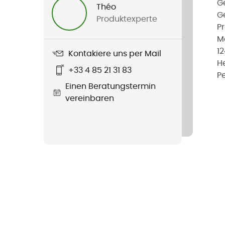
G
Théo
G
Produktexperte
P
M
1
Kontakiere uns per Mail
He
+33 4 85 21 31 83
P
Einen Beratungstermin
vereinbaren