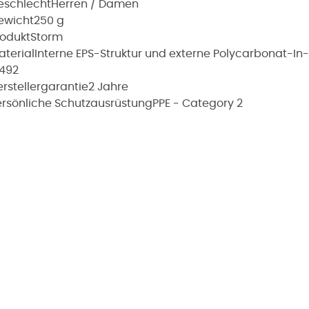
eschlecht
Herren / Damen
ewicht
250 g
rodukt
Storm
aterial
Interne EPS-Struktur und externe Polycarbonat-In
2492
rstellergarantie
2 Jahre
ersönliche Schutzausrüstung
PPE - Category 2