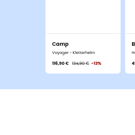
Camp
B
Voyager - Kletterhelm
H
116,90 €
134,90 €
-13%
4