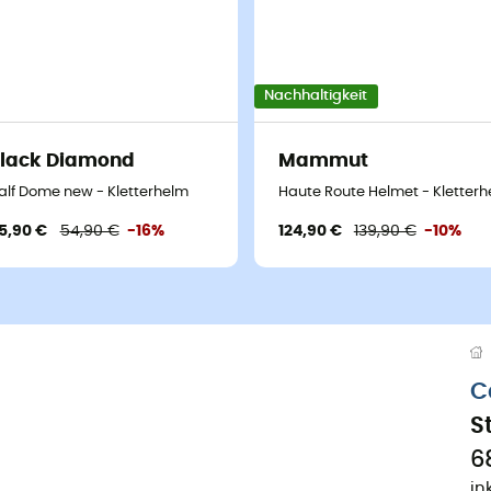
Nachhaltigkeit
lack Diamond
Mammut
alf Dome new - Kletterhelm
Haute Route Helmet - Kletter
5,90 €
54,90 €
-16%
124,90 €
139,90 €
-10%
C
S
6
in