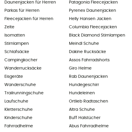
Daunenjacken für Herren
Patagonia Fleecejacken
Parkas für Herren
Pyrenex Daunenjacken
Fleecejacken für Herren
Helly Hansen Jacken
Zelte
Columbia Fleecejacken
Isomatten
Black Diamond Stirnlampen
Stirnlampen
Meindl Schuhe
Schlafsäcke
Dakine Rucksäcke
Campingkocher
Assos Fahrradshorts
Wanderrucksäcke
Giro Helme
Eisgeräte
Rab Daunenjacken
Wanderschuhe
Hundegeschirr
Trailrunningschuhe
Hundeleinen
Laufschuhe
Ortlieb Radtaschen
Kletterschuhe
Altra Schuhe
Kinderschuhe
Buff Halstücher
Fahrradhelme
Abus Fahrradhelme