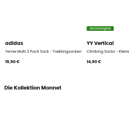
Technische Eigenschaften
Atmungsaktiv
Höhe
Nachhaltigkeit
Mittelhohe
adidas
YY Vertical
Terrex Multi 3 Pack Sock - Trekkingsocken
Climbing Socks - Klett
19,90 €
14,90 €
Die Kollektion Monnet