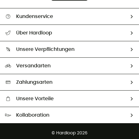
Kundenservice
Alle Hilfethemen
Über Hardloop
Sendungsverfolgung
Über uns
Größentabelle
Unsere Verpflichtungen
HardGuides
Rücksendung & Rückerstattung
Unser Fußabdruck
Unsere Botschafter
Versandarten
Second hand
Auswahl an nachhaltigen Produkten
Zahlungsarten
Unsere Vorteile
Kostenloser Versand ab 100 €
Kollaboration
Kostenfreier Rückversand - 100 Tage Rückgaberecht
Kundenservice ist kostenlos
© Hardloop 2026