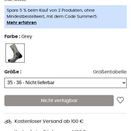
angepassten Größen.
Spare 5 % beim Kauf von 2 Produkten, ohne
Adaptative Ergonomic System
(AES): Diese
Mindestbestellwert, mit dem Code Summer5.
Technologie integriert in das Design der Socke
Mehr erfahren
Schutzbereiche, die an die Morphologie des Fußes und
die spezifischen Anforderungen intensiver Sportarten
Farbe
:
Grey
angepasst sind. Hohe Fersenverstärkung /
Zehenverstärkung / Schienbeinverstärkung / Seitliche
Verstärkungen / Ergonomie für linken und rechten Fuß.
Optimum Foot Fit (OFF)
: Durch gezielte Verstärkungen,
Größe
:
Größentabelle
hauptsächlich an der Fußwölbung und den Knöcheln,
wird die Präzision während der Anstrengung erhöht.
3 Layer System (3LS)
: 3-lagiger Strick. Das zentrale
Gewebe oder „Skelett“ der Socke besteht aus Polyamid,
Nicht verfügbar
um Widerstandsfähigkeit, dimensionale Stabilität und
Feuchtigkeitstransport nach außen zu gewährleisten.
Die äußere Schicht aus thermoregulierender Faser
Kostenloser Versand ab 100 €
fungiert als thermischer Schutzschild und schützt den