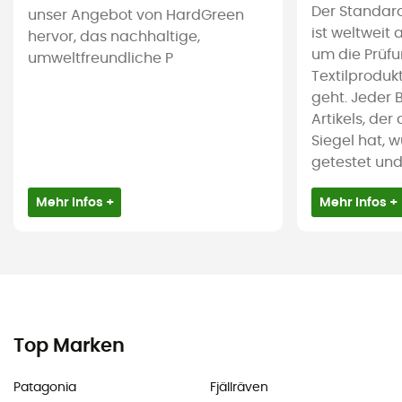
Der Standar
unser Angebot von HardGreen
ist weltweit
hervor, das nachhaltige,
um die Prüf
umweltfreundliche P
Textilproduk
geht. Jeder 
Artikels, de
Siegel hat, 
getestet und i
Mehr Infos +
Mehr Infos +
Top Marken
Patagonia
Fjällräven