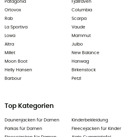
Patagonia
Fjällräven
Ortovox
Columbia
Rab
Scarpa
La Sportiva
Vaude
Lowa
Mammut
Altra
Julbo
Millet
New Balance
Moon Boot
Hanwag
Helly Hansen
Birkenstock
Barbour
Petzl
Top Kategorien
Daunenjacken für Damen
Kinderbekleidung
Parkas für Damen
Fleecejacken für Kinder