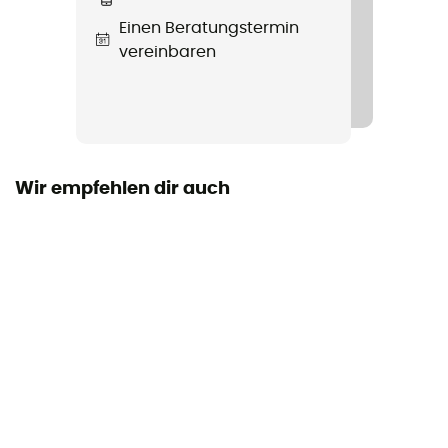
Laufsohle
Einen Beratungstermin
Vibram
vereinbaren
Höhe
Mittlerer Schaft
Verschlusssystem
Schnürung
Wir empfehlen dir auch
Obermaterial
Mesh
Climbing zone
Ja