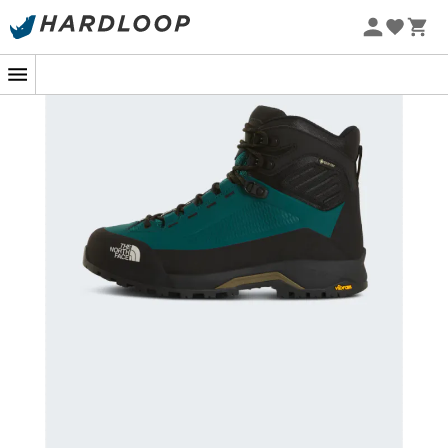
North Face
, Approachschuhe, die für die
Neu
-5% Extra - Code Summer5
anspruchsvollsten Bergpfade entwickelt wurden.
Ausgestattet mit einem
dreilagigen
Gore-Tex
-
Innenschuh bieten sie optimalen Wasserschutz, um Ihre
Füße bei allen Bedingungen trocken zu halten. Der steife
Schaft im Mittelfußbereich sorgt für festen Halt, während
der leichte Skycore-
Geröllschutz
Ihre Füße vor Stößen
schützt.
Die Schuhe sind mit einem robusten Lederschaft und
einer geformten Knöchelstütze ausgestattet und bieten
bei jedem Schritt
verstärkten Komfort
. Die verstärkten
Zehenkappen und die kratzfesten Gummifersen
gewährleisten eine
erhöhte Widerstandsfähigkeit
gegenüber schwierigem Gelände
. Die speziellen
Bereiche an der Vorder- und Rückseite der Sohle
ermöglichen effizientes Klettern und sicheres Bremsen
auf steilen Hängen.
Perfekt für Bergwanderbegeisterte, begleiten Sie die