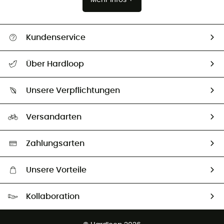
Kundenservice
Alle Hilfethemen
Über Hardloop
Sendungsverfolgung
Über uns
Größentabelle
Unsere Verpflichtungen
HardGuides
Rücksendung & Rückerstattung
Unser Fußabdruck
Unsere Botschafter
Versandarten
Second hand
Auswahl an nachhaltigen Produkten
Zahlungsarten
Unsere Vorteile
Kostenloser Versand ab 100 €
Kollaboration
Kostenfreier Rückversand - 100 Tage Rückgaberecht
Kundenservice ist kostenlos