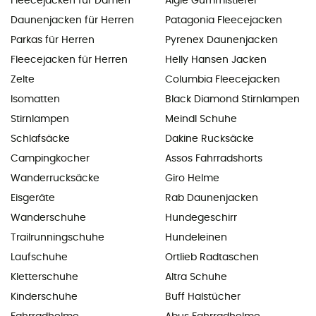
Fleecejacken für Damen
Aigle Gummistiefel
Daunenjacken für Herren
Patagonia Fleecejacken
Parkas für Herren
Pyrenex Daunenjacken
Fleecejacken für Herren
Helly Hansen Jacken
Zelte
Columbia Fleecejacken
Isomatten
Black Diamond Stirnlampen
Stirnlampen
Meindl Schuhe
Schlafsäcke
Dakine Rucksäcke
Campingkocher
Assos Fahrradshorts
Wanderrucksäcke
Giro Helme
Eisgeräte
Rab Daunenjacken
Wanderschuhe
Hundegeschirr
Trailrunningschuhe
Hundeleinen
Laufschuhe
Ortlieb Radtaschen
Kletterschuhe
Altra Schuhe
Kinderschuhe
Buff Halstücher