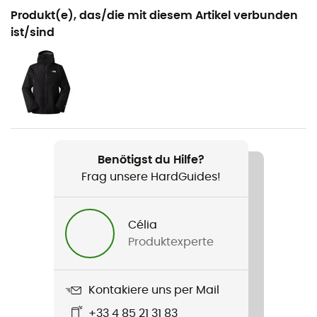
Geeignet für
Produkt(e), das/die mit diesem Artikel verbunden
Wandern / Approach
ist/sind
Geschlecht
Herren
Produkt
Verto Alpine Mid Gore-Tex
Benötigst du Hilfe?
Wasserdichtigkeit
Frag unsere HardGuides!
Ja
Steifigkeit der Laufsohle
Célia
Normal
Produktexperte
Austauschbare Innensohle
Ja
Kontakiere uns per Mail
+33 4 85 21 31 83