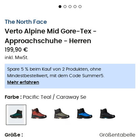
Verto Alpine Mid Gore-Tex zuverlässig und schützend
auf den steilsten Wegen.
The North Face
Bei The North Face® stammt das von uns gekaufte
Verto Alpine Mid Gore-Tex -
Leder zu 100 % aus von der Leather Working Group
Approachschuhe - Herren
(LWG) zertifizierten Gerbereien
199,90 €
Robuster, wasserdichter GORE-TEX-Innenschuh mit
inkl. MwSt.
dreifacher Schicht und 100 % recyceltem Futter
Spare 5 % beim Kauf von 2 Produkten, ohne
Geformter Schutz an den Zehen und kratzfeste
Mindestbestellwert, mit dem Code Summer5.
Gummiferse
Mehr erfahren
Robuste synthetische Schlammschutzleisten
Farbe
:
Pacific Teal / Caraway Se
Kombination aus Metallösen und Ghillie-Schnürung
sowie eine Verriegelungsöse für eine perfekte
Passform
Stabiler, interner steifer Schaft für besseren
Größe
:
Größentabelle