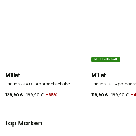
Nachhaltigkeit
Millet
Millet
Friction GTX U - Approachschuhe
Friction Eu - Approac
129,90 €
199,90 €
-35%
119,90 €
199,90 €
-
Top Marken