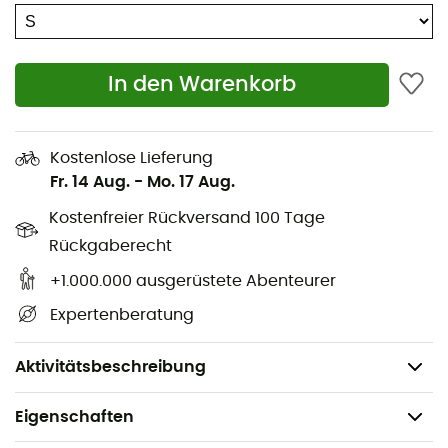
Verstellbare Kapuze
Alpintaschen und belüftete Reißverschlüsse unter
In den Warenkorb
den Armen
DryVent™-Außenseite
Kostenlose Lieferung
VELCRO®-Laschen an den Handgelenken
Fr. 14 Aug.
-
Mo. 17 Aug.
Kostenfreier Rückversand 100 Tage
Thermotransferdruck-Logo auf der linken Brust und
auf der rechten Schulter am Rücken
Rückgaberecht
+1.000.000 ausgerüstete Abenteurer
Stoff - Außenseite: 100 % gewebtes Nylon 96 g/m²
Expertenberatung
Stoff - Futter: Mesh 100 % Polyester 146 g/m²
Durchschnittsgewicht: 340 g
Aktivitätsbeschreibung
Eigenschaften