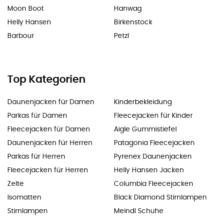
Moon Boot
Hanwag
Helly Hansen
Birkenstock
Barbour
Petzl
Top Kategorien
Daunenjacken für Damen
Kinderbekleidung
Parkas für Damen
Fleecejacken für Kinder
Fleecejacken für Damen
Aigle Gummistiefel
Daunenjacken für Herren
Patagonia Fleecejacken
Parkas für Herren
Pyrenex Daunenjacken
Fleecejacken für Herren
Helly Hansen Jacken
Zelte
Columbia Fleecejacken
Isomatten
Black Diamond Stirnlampen
Stirnlampen
Meindl Schuhe