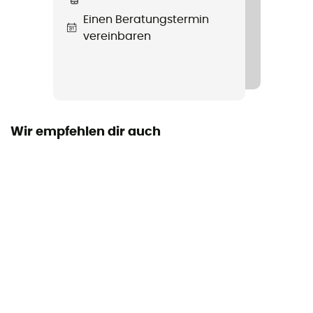
Wasserdichtigkeit
Einen Beratungstermin
Ja
vereinbaren
Winddicht
Ja
Passform
Standard
Wir empfehlen dir auch
Label
PFC-Free
Insulated
Nein
Kapuze
Ja
Taschen