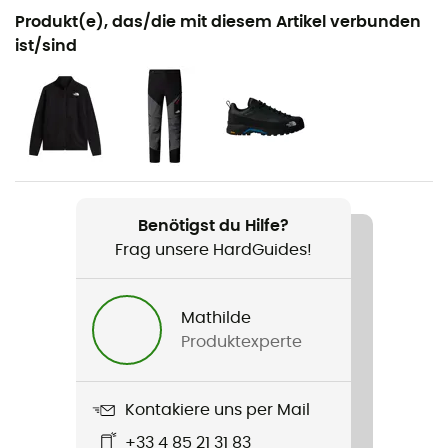
Geeignet für
Produkt(e), das/die mit diesem Artikel verbunden
Wandern / Bergsteigen
ist/sind
Geschlecht
Herren
Gewicht
340 g
Benötigst du Hilfe?
Produkt
Frag unsere HardGuides!
Signal 2.5L Dryvent
Konstruktion
Mathilde
2,5-Lagen
Produktexperte
Technologien
DryVent™
Kontakiere uns per Mail
+33 4 85 21 31 83