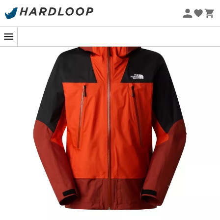
-5% Extra - Code Summer5
Nachhaltigkeit
Die
Signal 2.5L Dryvent Regenjacke
von
The North Face
ist ein wahrer Verbündeter für Alpinisten. Dank ihrer
2,5-
lagigen DryVent™-Technologie
bietet sie
zuverlässigen Schutz vor den härtesten
Wetterbedingungen
. Diese Technologie garantiert