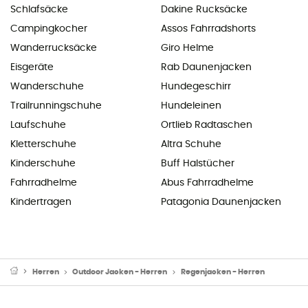
Schlafsäcke
Dakine Rucksäcke
Campingkocher
Assos Fahrradshorts
Wanderrucksäcke
Giro Helme
Eisgeräte
Rab Daunenjacken
Wanderschuhe
Hundegeschirr
Trailrunningschuhe
Hundeleinen
Laufschuhe
Ortlieb Radtaschen
Kletterschuhe
Altra Schuhe
Kinderschuhe
Buff Halstücher
Fahrradhelme
Abus Fahrradhelme
Kindertragen
Patagonia Daunenjacken
Herren
Outdoor Jacken - Herren
Regenjacken - Herren