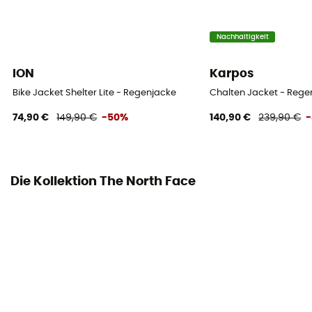
2 Taschen
Nachhaltigkeit
Material
Doublure : 100 % polyester / Tissu extérieur : 100 % nylon
ION
Karpos
tissé
Bike Jacket Shelter Lite - Regenjacke
Chalten Jacket - Rege
Belüftungsreißverschlüsse
74,90 €
149,90 €
-50%
140,90 €
239,90 €
-
Ja
Die Kollektion The North Face