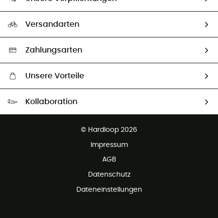
HardGuides
Rücksendung & Rückerstattung
Unser Fußabdruck
Unsere Botschafter
Versandarten
Second hand
Auswahl an nachhaltigen Produkten
Zahlungsarten
Unsere Vorteile
Kostenloser Versand ab 100 €
Kollaboration
Kostenfreier Rückversand - 100 Tage Rückgaberecht
Kundenservice ist kostenlos
© Hardloop 2026
Impressum
AGB
Datenschutz
Dateneinstellungen