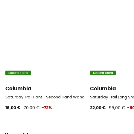
Second Hand
Second Hand
Columbia
Columbia
Saturday Trail Pant - Second Hand Wanderhose - Herren - Beige - 
Saturday Trail Long Sh
19,00 €
70,00 €
-72%
22,00 €
55,00 €
-6