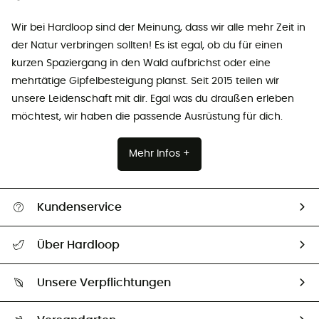
Wir bei Hardloop sind der Meinung, dass wir alle mehr Zeit in
der Natur verbringen sollten! Es ist egal, ob du für einen
kurzen Spaziergang in den Wald aufbrichst oder eine
mehrtätige Gipfelbesteigung planst. Seit 2015 teilen wir
unsere Leidenschaft mit dir. Egal was du draußen erleben
möchtest, wir haben die passende Ausrüstung für dich.
Mehr Infos +
Kundenservice
Alle Hilfethemen
Über Hardloop
Sendungsverfolgung
Über uns
Größentabelle
Unsere Verpflichtungen
HardGuides
Rücksendung & Rückerstattung
Unser Fußabdruck
Unsere Botschafter