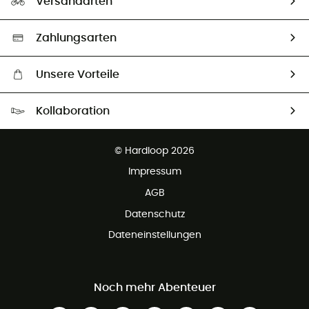
Versandarten
Second hand
Auswahl an nachhaltigen Produkten
Zahlungsarten
Unsere Vorteile
Kostenloser Versand ab 100 €
Kollaboration
Kostenfreier Rückversand - 100 Tage Rückgaberecht
Kundenservice ist kostenlos
© Hardloop 2026
Impressum
AGB
Datenschutz
Dateneinstellungen
Noch mehr Abenteuer