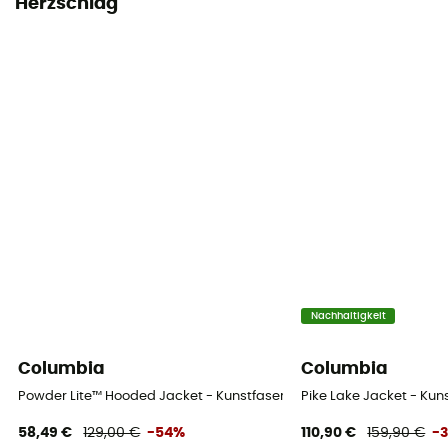
Herzschlag
Nachhaltigkeit
Columbia
Columbia
Powder Lite™ Hooded Jacket - Kunstfaserjacke - Damen
Pike Lake Jacket - Ku
58,49 €
129,00 €
-54%
110,90 €
159,90 €
-