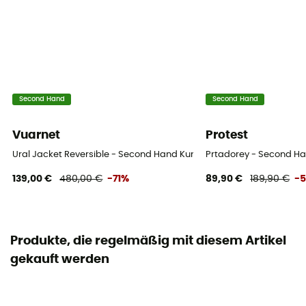
Second Hand
Second Hand
Vuarnet
Protest
Ural Jacket Reversible - Second Hand Kunstfaserjacke - Damen - M
Prtadorey - Second Ha
139,00 €
480,00 €
-71%
89,90 €
189,90 €
-
Produkte, die regelmäßig mit diesem Artikel
gekauft werden