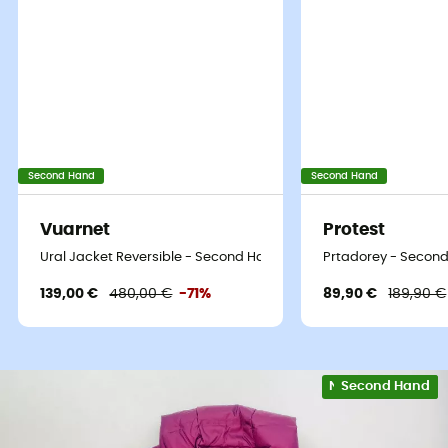
Second Hand
Second Hand
Vuarnet
Protest
Ural Jacket Reversible - Second Hand Kunstfaserjacke - Damen 
Prtadorey - Second
139,00 €
480,00 €
-71%
89,90 €
189,90 €
Nachhaltigkeit
Second Hand