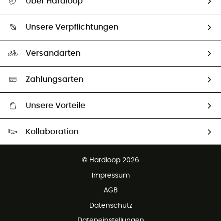
Über Hardloop
Sendungsverfolgung
Über uns
Größentabelle
Unsere Verpflichtungen
HardGuides
Rücksendung & Rückerstattung
Unser Fußabdruck
Unsere Botschafter
Versandarten
Second hand
Auswahl an nachhaltigen Produkten
Zahlungsarten
Unsere Vorteile
Kostenloser Versand ab 100 €
Kollaboration
Kostenfreier Rückversand - 100 Tage Rückgaberecht
Kundenservice ist kostenlos
© Hardloop 2026
Impressum
AGB
Datenschutz
Dateneinstellungen