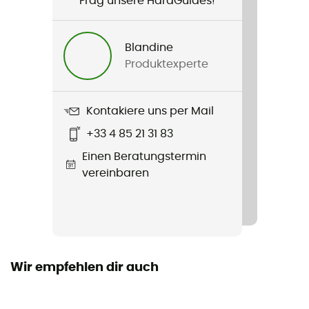
Frag unsere HardGuides!
Produkt
Insulated Jacket
Blandine
Produktexperte
Label
Second hand
Kontakiere uns per Mail
Zustand
+33 4 85 21 31 83
Neu mit Etiketten
Einen Beratungstermin
vereinbaren
Wir empfehlen dir auch