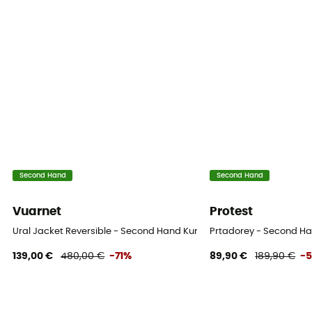
Second Hand
Second Hand
Vuarnet
Protest
Ural Jacket Reversible - Second Hand Kunstfaserjacke - Damen - M
Prtadorey - Second Ha
139,00 €
480,00 €
-71%
89,90 €
189,90 €
-