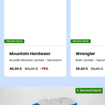
Second Hand
Second Hand
Mountain Hardwear
Wrangler
Acadia Woman Jacket - Second Hand Regenjacke - Damen - Bl
Rain Jacket - Seco
40,00 €
165,00 €
-75%
39,00 €
99,90 €
Nachhaltigkeit
Second Hand