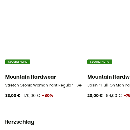
Second Hand
Second Hand
Mountain Hardwear
Mountain Hardw
Stretch Ozonic Woman Pant Regular - Second Hand Regenhose - 
Basin™ Pull-On Man Pa
33,00 €
170,00 €
-80%
20,00 €
84,00 €
-7
Herzschlag