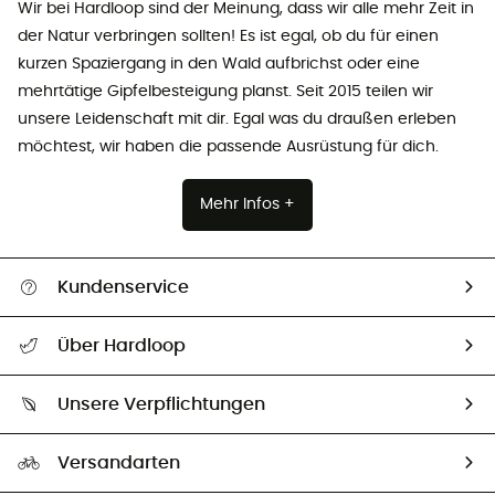
Wir bei Hardloop sind der Meinung, dass wir alle mehr Zeit in
der Natur verbringen sollten! Es ist egal, ob du für einen
kurzen Spaziergang in den Wald aufbrichst oder eine
mehrtätige Gipfelbesteigung planst. Seit 2015 teilen wir
unsere Leidenschaft mit dir. Egal was du draußen erleben
möchtest, wir haben die passende Ausrüstung für dich.
Mehr Infos +
Kundenservice
Alle Hilfethemen
Über Hardloop
Sendungsverfolgung
Über uns
Größentabelle
Unsere Verpflichtungen
HardGuides
Rücksendung & Rückerstattung
Unser Fußabdruck
Unsere Botschafter
Versandarten
Second hand