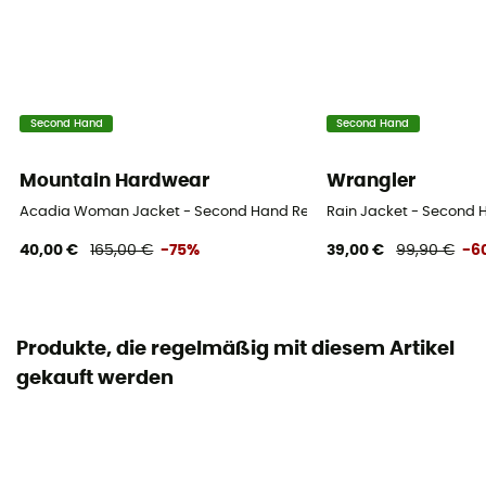
Second Hand
Second Hand
Mountain Hardwear
Wrangler
Acadia Woman Jacket - Second Hand Regenjacke - Damen - Blaue
Rain Jacket - Second H
40,00 €
165,00 €
-75%
39,00 €
99,90 €
-6
Produkte, die regelmäßig mit diesem Artikel
gekauft werden