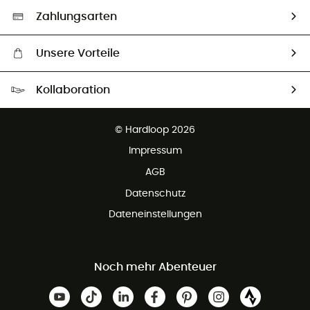
Auswahl an nachhaltigen Produkten
Zahlungsarten
Unsere Vorteile
Kostenloser Versand ab 100 €
Kollaboration
Kostenfreier Rückversand - 100 Tage Rückgaberecht
Kundenservice ist kostenlos
© Hardloop 2026
Impressum
AGB
Datenschutz
Dateneinstellungen
Noch mehr Abenteuer